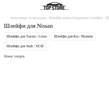
Автотовари та аксесуари
Шлейфи керма (підрульові шлейфи)
Шл
Шлейфи для Nissan
Шлейфи для Toyota / Lexus
Шлейфи для Kia / Hyundai
Шлейфи для Audi / SEAT
Немає товарів