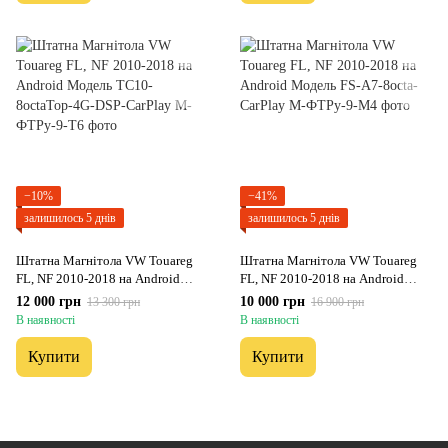
−10%
−41%
залишилось 5 днів
залишилось 5 днів
Штатна Магнітола VW Touareg
Штатна Магнітола VW Touareg
FL, NF 2010-2018 на Android
FL, NF 2010-2018 на Android
Модель ТС10-8octaTop-4G-DSP-
Модель FS-A7-8octa-CarPlay
12 000 грн
10 000 грн
13 300 грн
16 900 грн
CarPlay
В наявності
В наявності
Купити
Купити