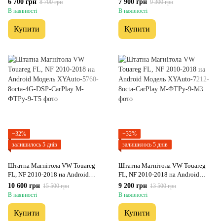
6 700 грн
7 900 грн
8 700 грн
9 300 грн
2/32 Гб
В наявності
В наявності
Купити
Купити
−32%
−32%
залишилось 5 днів
залишилось 5 днів
Штатна Магнітола VW Touareg
Штатна Магнітола VW Touareg
FL, NF 2010-2018 на Android
FL, NF 2010-2018 на Android
Модель XYAuto-5760-8octa-4G-
Модель XYAuto-7212-8octa-
10 600 грн
9 200 грн
15 500 грн
13 500 грн
DSP-CarPlay
CarPlay
В наявності
В наявності
Купити
Купити