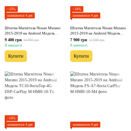
−33%
−34%
залишилося 4 дні
залишилося 4 дні
Штатна Магнітола Nissan Murano
Штатна Магнітола Nissan Murano
2015-2019 на Android Модель
2015-2019 на Android Модель
XYAuto-5760-8octa-4G-DSP-
XYAuto-7212-8octa-CarPlay
9 400 грн
7 900 грн
14 000 грн
12 000 грн
CarPlay
В наявності
В наявності
Купити
Купити
−14%
залишилося 4 дні
залишилося 4 дні