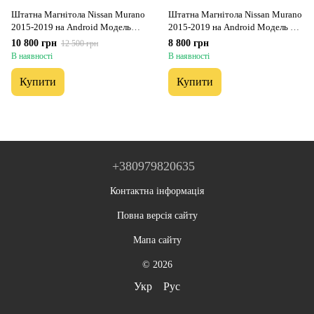
Штатна Магнітола Nissan Murano
Штатна Магнітола Nissan Murano
2015-2019 на Android Модель
2015-2019 на Android Модель FS-
ТС10-8octaTop-4G-DSP-CarPlay
A7-8octa-CarPlay
10 800 грн
8 800 грн
12 500 грн
В наявності
В наявності
Купити
Купити
+380979820635
Контактна інформація
Повна версія сайту
Мапа сайту
© 2026
Укр
Рус