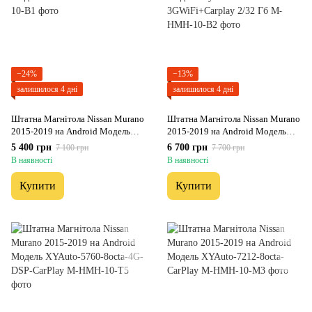
−24%
−13%
залишилося 4 дні
залишилося 4 дні
Штатна Магнітола Nissan Murano
Штатна Магнітола Nissan Murano
2015-2019 на Android Модель
2015-2019 на Android Модель
JAC-3GWiFi
XyAuto-3GWiFi+Carplay 2/32 Гб
5 400 грн
6 700 грн
7 100 грн
7 700 грн
В наявності
В наявності
Купити
Купити