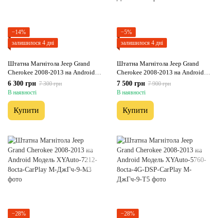
−14%
−5%
залишилося 4 дні
залишилося 4 дні
Штатна Магнітола Jeep Grand
Штатна Магнітола Jeep Grand
Cherokee 2008-2013 на Android
Cherokee 2008-2013 на Android
Модель JAC-3GWiFi
Модель XyAuto-3GWiFi+Carplay
6 300 грн
7 500 грн
7 300 грн
7 900 грн
2/32 Гб
В наявності
В наявності
Купити
Купити
−28%
−28%