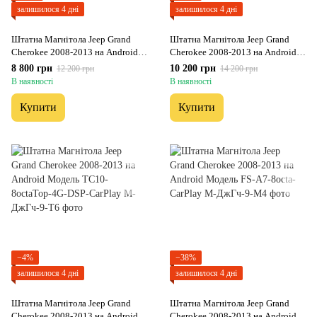
залишилося 4 дні
залишилося 4 дні
Штатна Магнітола Jeep Grand
Штатна Магнітола Jeep Grand
Cherokee 2008-2013 на Android
Cherokee 2008-2013 на Android
Модель XYAuto-7212-8octa-
Модель XYAuto-5760-8octa-4G-
8 800 грн
10 200 грн
12 200 грн
14 200 грн
CarPlay
DSP-CarPlay
В наявності
В наявності
Купити
Купити
−4%
−38%
залишилося 4 дні
залишилося 4 дні
Штатна Магнітола Jeep Grand
Штатна Магнітола Jeep Grand
Cherokee 2008-2013 на Android
Cherokee 2008-2013 на Android