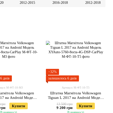
020
2012-2015
2016-2018
2012-2018
−32%
6 днів
залишилось 6 днів
икул: М-ФТ-10-М3
Артикул: М-ФТ-10-Т5
агнітола Volkswagen
Штатна Магнітола Volkswagen
017 на Android Модель
Tiguan L 2017 на Android Модель
7212-8octa-CarPlay
XYAuto-5760-8octa-4G-DSP-
 грн
13 500 грн
Купити
Купити
CarPlay
 грн
9 200 грн
В наявності
В наявності