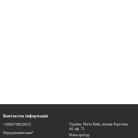
Контактна інформація
+380979820635
Україна, Місто Київ, вулиця Березова,
44, оф. 71
Передзвонити вам?
Мапа проїзду