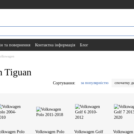
н та повернення
Контактна інформація
Блог
olkswagen
n Tiguan
за популярністю
спочатку 
Сортування:
olkwagen Polo
Volkswagen Polo
Volkswagen Golf
Volkswagen