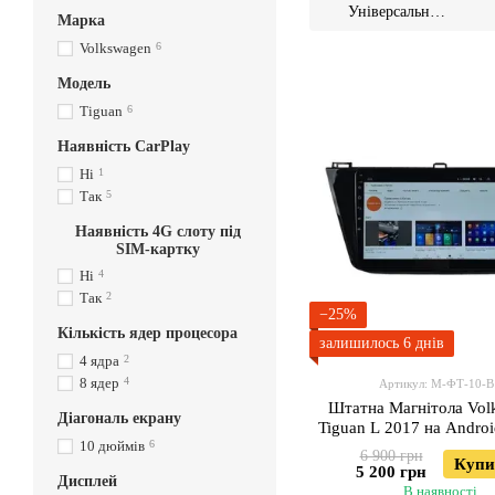
Універсальні
Марка
моделі на VAG
Volkswagen
6
Модель
Tiguan
6
Наявність CarPlay
Ні
1
Так
5
Наявність 4G слоту під
SIM-картку
Ні
4
Так
2
−25%
Кількість ядер процесора
залишилось 6 днів
4 ядра
2
8 ядер
4
Артикул: М-ФТ-10-В
Штатна Магнітола Vol
Діагональ екрану
Tiguan L 2017 на Andro
10 дюймів
6
JAC-3GWiFi
6 900 грн
Купи
5 200 грн
Дисплей
В наявності