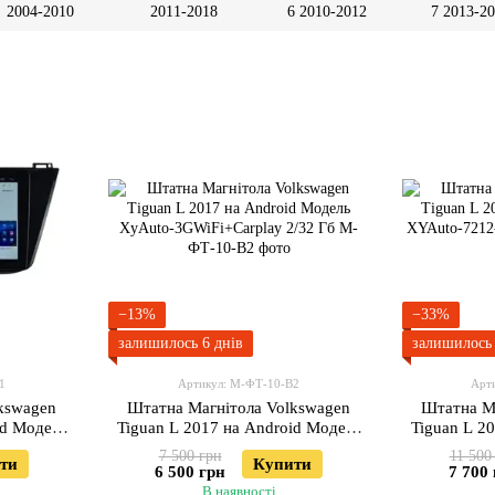
2004-2010
2011-2018
6 2010-2012
7 2013-2
−13%
−33%
залишилось 6 днів
залишилось 
1
Артикул: М-ФТ-10-В2
Арт
kswagen
Штатна Магнітола Volkswagen
Штатна М
id Модель
Tiguan L 2017 на Android Модель
Tiguan L 2
XyAuto-3GWiFi+Carplay 2/32 Гб
XYAuto-
7 500 грн
11 500
ти
Купити
6 500 грн
7 700
В наявності