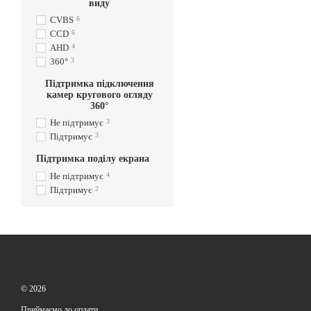
виду
CVBS
6
CCD
6
AHD
4
360°
3
Підтримка підключення
камер кругового огляду
360°
Не підтримує
3
Підтримує
3
Підтримка поділу екрана
Не підтримує
4
Підтримує
2
© 2026
Приймаємо до оплати