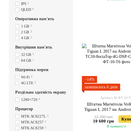
IPS
2
QLED
4
Оперативна пам'ять
1 GB
1
2 GB
3
4 GB
2
Внутрішня пам'ять
32 GB
5
64 GB
1
Підтримка мереж
Wi-Fi
6
−14%
4G LTE
2
залишилось 6 днів
Роздільна здатність екрану
Артикул: М-ФТ-10-Т
1280×720
6
Штатна Магнітола Vol
Процесор
Tiguan L 2017 на Andro
ТС10-8octaTop-4G-DSP
МТK АС8227L
2
12 300 грн
Куп
10 600 грн
MTK AC8257
2
В наявності
MTK AC8259
1