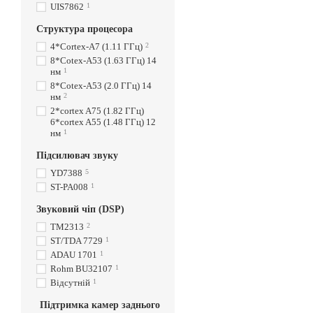
UIS7862
1
Структура процесора
4*Cortex-A7 (1.11 ГГц)
2
8*Cotex-A53 (1.63 ГГц) 14
нм
1
8*Cotex-A53 (2.0 ГГц) 14
нм
2
2*cortex A75 (1.82 ГГц)
6*cortex A55 (1.48 ГГц) 12
нм
1
Підсилювач звуку
YD7388
5
ST-PA008
1
Звуковий чіп (DSP)
TM2313
2
ST/TDA 7729
1
ADAU 1701
1
Rohm BU32107
1
Відсутній
1
Підтримка камер заднього