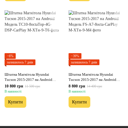
−6%
−39%
залишилось 7 днів
залишилось 7 днів
Штатна Магнітола Hyundai
Штатна Магнітола Hyundai
Tucson 2015-2017 на Android
Tucson 2015-2017 на Android
Модель ТС10-8octaTop-4G-DSP-
Модель FS-A7-8octa-CarPlay
10 800 грн
8 800 грн
11 500 грн
14 400 грн
CarPlay
В наявності
В наявності
Купити
Купити