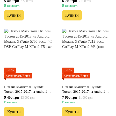
5 400 грн
6 700 грн
6 500 грн
7 100 грн
2/32 Гб
В наявності
В наявності
Купити
Купити
−28%
−28%
залишилось 7 днів
залишилось 7 днів
Штатна Магнітола Hyundai
Штатна Магнітола Hyundai
Tucson 2015-2017 на Android
Tucson 2015-2017 на Android
Модель XYAuto-5760-8octa-4G-
Модель XYAuto-7212-8octa-
9 400 грн
7 900 грн
13 000 грн
11 000 грн
DSP-CarPlay
CarPlay
В наявності
В наявності
Купити
Купити