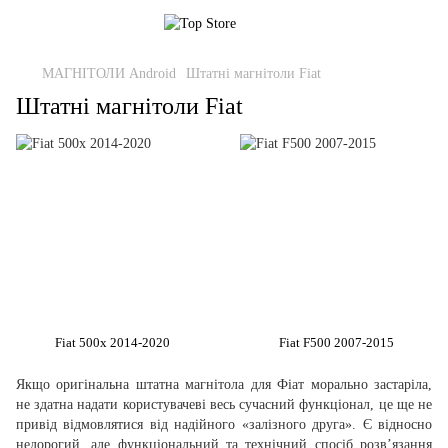
МАГНІТОЛИ Android
Штатні магнітоли Fiat
Штатні магнітоли Fiat
Fiat 500x 2014-2020
Fiat F500 2007-2015
Якщо оригінальна штатна магнітола для Фіат морально застаріла,
не здатна надати користувачеві весь сучасний функціонал, це ще не
привід відмовлятися від надійного «залізного друга». Є відносно
недорогий, але функціональний та технічний спосіб розв’язання