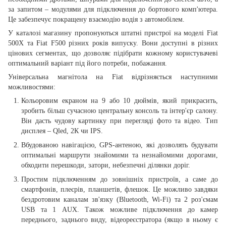
за запитом – модулями для підключення до бортового комп'ютера.
Це забезпечує покращену взаємодію водія з автомобілем.
У каталозі магазину пропонуються штатні пристрої на моделі Fiat
500X та Fiat F500 різних років випуску. Вони доступні в різних
цінових сегментах, що дозволяє підібрати кожному користувачеві
оптимальний варіант під його потреби, побажання.
Універсальна магнітола на Fiat відрізняється наступними
можливостями:
Кольоровим екраном на 9 або 10 дюймів, який прикрасить,
зробить більш сучасною центральну консоль та інтер'єр салону.
Він дасть чудову картинку при перегляді фото та відео. Тип
дисплея – Qled, 2К чи IPS.
Вбудованою навігацією, GPS-антеною, які дозволять будувати
оптимальні маршрути знайомими та незнайомими дорогами,
обходити перешкоди, затори, небезпечні ділянки доріг.
Простим підключенням до зовнішніх пристроїв, а саме до
смартфонів, плеєрів, планшетів, флешок. Це можливо завдяки
бездротовим каналам зв'язку (Bluetooth, Wi-Fi) та 2 роз'ємам
USB та 1 AUX. Також можливе підключення до камер
переднього, заднього виду, відеореєстратора (якщо в ньому є