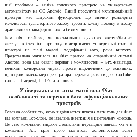
цієї проблеми – заміна головного пристрою на універсальну
автомагнітолу на ОС Android. Такий просунутий мультимедійний
пристрій має широкий функціонал, що значно розширить
можливості транспортного засобу, зробить кожну поїздку в ньому
драйвовішою, комфортнішою та безпечнішою!
Компанія Top-Store, як постачальник сучасних автомобільних
аксесуарів і техніки, пропонує в асортименті універсальні головні
пристрої на різні моделі, модифікації авто, роки випуску.
Представлена магнітола на Фіат працює на операційній системі
Android, вона має безліч переваг і можливостей – GPS-навігація,
великий кольоровий екран, просте підключення до зовнішніх
пристроїв, відеокамер і реєстратора, перегляд фото і відео, YouTube,
соціальні мережі, ТБ і багато іншого.
Універсальна штатна магнітола Фіат –
особливості та переваги багатофункціональних
пристроїв
Головна особливість, якою відрізняється штатна магнітола для Фіат
від компанії Top-Store, це ідеальна інтеграція в центральну консоль.
Це стає можливим завдяки спеціальній перехідній панелі, яка є в
комплекті. Але крім цього магнітола доповнюється всіма
необхідними дротами, шнурами для підключення до систем авто, а