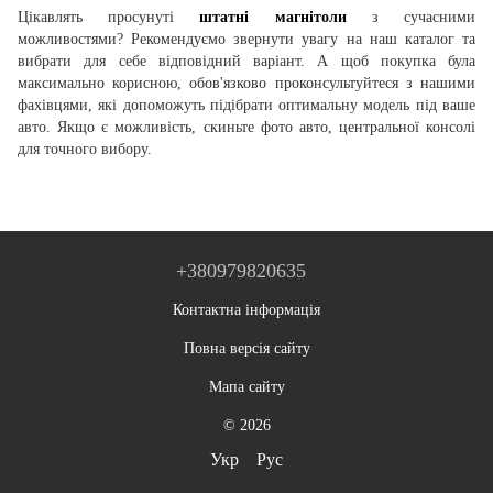
Цікавлять просунуті
штатні магнітоли
з сучасними
можливостями? Рекомендуємо звернути увагу на наш каталог та
вибрати для себе відповідний варіант. А щоб покупка була
максимально корисною, обов'язково проконсультуйтеся з нашими
фахівцями, які допоможуть підібрати оптимальну модель під ваше
авто. Якщо є можливість, скиньте фото авто, центральної консолі
для точного вибору.
+380979820635
Контактна інформація
Повна версія сайту
Мапа сайту
© 2026
Укр
Рус