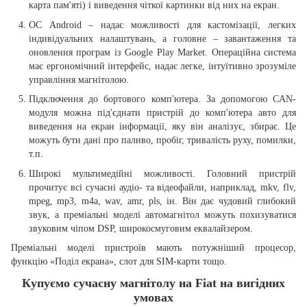
карта пам'яті) і виведення чіткої картинки від них на екран.
ОС Android – надає можливості для кастомізації, легких
індивідуальних налаштувань, а головне – завантаження та
оновлення програм із Google Play Market. Операційна система
має ергономічний інтерфейс, надає легке, інтуїтивно зрозуміле
управління магнітолою.
Підключення до бортового комп'ютера. За допомогою CAN-
модуля можна під'єднати пристрій до комп'ютера авто для
виведення на екран інформації, яку він аналізує, збирає. Це
можуть бути дані про паливо, пробіг, тривалість руху, помилки,
т.п.
Широкі мультимедійні можливості. Головний пристрій
прочитує всі сучасні аудіо- та відеофайли, наприклад, mkv, flv,
mpeg, mp3, m4a, wav, amr, pls, ін. Він дає чудовий глибокий
звук, а преміальні моделі автомагнітол можуть похизуватися
звуковим чіпом DSP, широкосмуговим еквалайзером.
Преміальні моделі пристроїв мають потужніший процесор,
функцію «Поділ екрана», слот для SIM-карти тощо.
Купуємо сучасну магнітолу на Fiat на вигідних
умовах