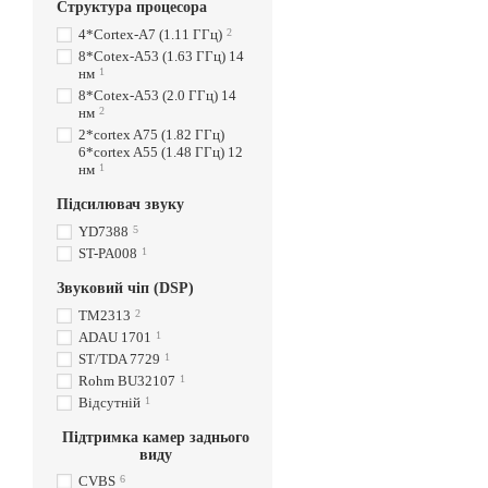
Структура процесора
4*Cortex-A7 (1.11 ГГц)
2
8*Cotex-A53 (1.63 ГГц) 14
нм
1
8*Cotex-A53 (2.0 ГГц) 14
нм
2
2*cortex A75 (1.82 ГГц)
6*cortex A55 (1.48 ГГц) 12
нм
1
Підсилювач звуку
YD7388
5
ST-PA008
1
Звуковий чіп (DSP)
TM2313
2
ADAU 1701
1
ST/TDA 7729
1
Rohm BU32107
1
Відсутній
1
Підтримка камер заднього
виду
CVBS
6