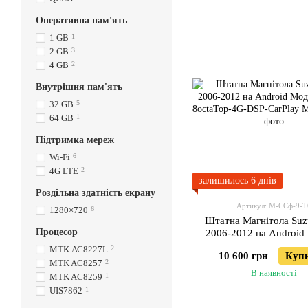
Оперативна пам'ять
1 GB
1
2 GB
3
4 GB
2
Внутрішня пам'ять
32 GB
5
64 GB
1
Підтримка мереж
Wi-Fi
6
4G LTE
2
залишилось 6 днів
Роздільна здатність екрану
Артикул: М-ССф-9-Т
1280×720
6
Штатна Магнітола Suz
Процесор
2006-2012 на Android
ТС10-8octaTop-4G-DSP
МТK АС8227L
2
10 600 грн
Куп
MTK AC8257
2
В наявності
MTK AC8259
1
UIS7862
1