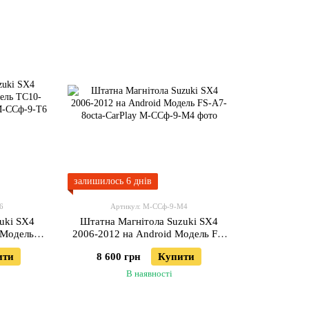
залишилось 6 днів
6
Артикул: М-ССф-9-М4
uki SX4
Штатна Магнітола Suzuki SX4
 Модель
2006-2012 на Android Модель FS-
-CarPlay
A7-8octa-CarPlay
ити
8 600 грн
Купити
В наявності