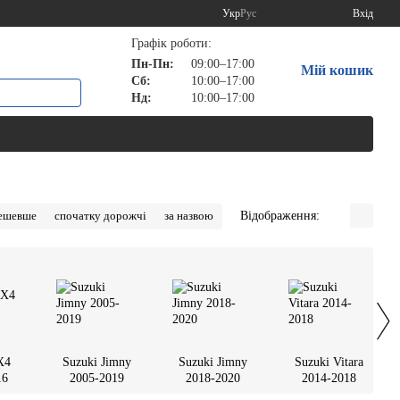
Укр
Рус
Вхід
Графік роботи:
Пн-Пн:
09:00–17:00
Мій кошик
Сб:
10:00–17:00
Нд:
10:00–17:00
Відображення:
дешевше
спочатку дорожчі
за назвою
X4
Suzuki Jimny
Suzuki Jimny
Suzuki Vitara
16
2005-2019
2018-2020
2014-2018