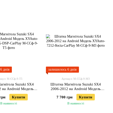
6 днів
залишилось 6 днів
икул: М-ССф-9-Т5
Артикул: М-ССф-9-М3
агнітола Suzuki SX4
Штатна Магнітола Suzuki SX4
2 на Android Модель
2006-2012 на Android Модель
5760-8octa-4G-DSP-
XYAuto-7212-8octa-CarPlay
 грн
Купити
7 700 грн
Купити
CarPlay
В наявності
В наявності