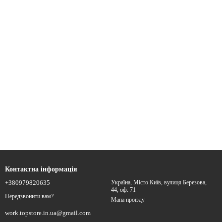
Контактна інформація
+380979820635
Україна, Місто Київ, вулиця Березова,
44, оф. 71
Передзвонити вам?
Мапа проїзду
work.topstore.in.ua@gmail.com