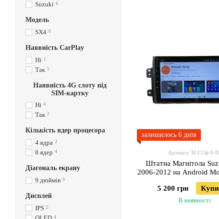
Suzuki
6
Модель
SX4
6
Наявність CarPlay
Ні
1
Так
5
Наявність 4G слоту під
SIM-картку
Ні
4
Так
2
Кількість ядер процесора
залишилось 6 днів
4 ядра
2
8 ядер
4
Артикул: М-ССф-9-В
Штатна Магнітола Suz
Діагональ екрану
2006-2012 на Android М
9 дюймів
6
3GWiFi
5 200 грн
Купи
Дисплей
В наявності
IPS
2
QLED
4