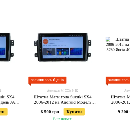
залишилось 6 днів
залишилось 
1
Артикул: М-ССф-9-В2
Арт
uki SX4
Штатна Магнітола Suzuki SX4
Штатна М
одель JAC-
2006-2012 на Android Модель
2006-201
XyAuto-3GWiFi+Carplay 2/32 Гб
XYAuto-
ти
6 500 грн
Купити
9 200
В наявності