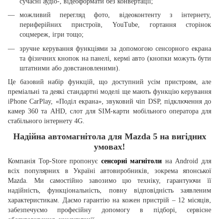
сучасні аудіо-, відеоформати без конвертації;
можливий перегляд фото, відеоконтенту з інтернету,
периферійних пристроїв, YouTube, гортання сторінок
соцмереж, ігри тощо;
зручне керування функціями за допомогою сенсорного екрана
та фізичних кнопок на панелі, кермі авто (кнопки можуть бути
штатними або довстановленими).
Це базовий набір функцій, що доступний усім пристроям, але
преміальні та деякі стандартні моделі ще мають функцію керування
iPhone CarPlay, «Поділ екрана», звуковий чіп DSP, підключення до
камер 360 та AHD, слот для SIM-карти мобільного оператора для
стабільного інтернету 4G.
Надійна автомагнітола для Mazda 5 на вигідних
умовах!
Компанія Top-Store пропонує
сенсорні магнітоли
на Android для
всіх популярних в Україні автовиробників, зокрема японської
Mazda. Ми самостійно завозимо цю техніку, гарантуючи її
надійність, функціональність, повну відповідність заявленим
характеристикам. Даємо гарантію на кожен пристрій – 12 місяців,
забезпечуємо професійну допомогу в підборі, сервісне