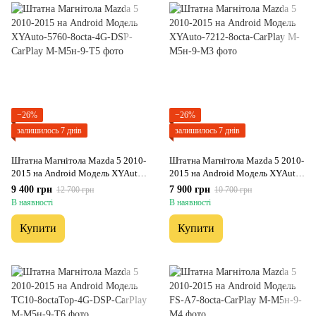
−26%
−26%
залишилось 7 днів
залишилось 7 днів
Штатна Магнітола Mazda 5 2010-
Штатна Магнітола Mazda 5 2010-
2015 на Android Модель XYAuto-
2015 на Android Модель XYAuto-
5760-8octa-4G-DSP-CarPlay
7212-8octa-CarPlay
9 400 грн
7 900 грн
12 700 грн
10 700 грн
В наявності
В наявності
Купити
Купити