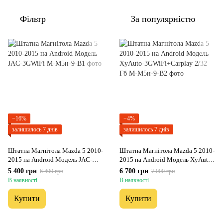
Фільтр
За популярністю
−16%
−4%
залишилось 7 днів
залишилось 7 днів
Штатна Магнітола Mazda 5 2010-
Штатна Магнітола Mazda 5 2010-
2015 на Android Модель JAC-
2015 на Android Модель XyAuto-
3GWiFi
3GWiFi+Carplay 2/32 Гб
5 400 грн
6 700 грн
6 400 грн
7 000 грн
В наявності
В наявності
Купити
Купити