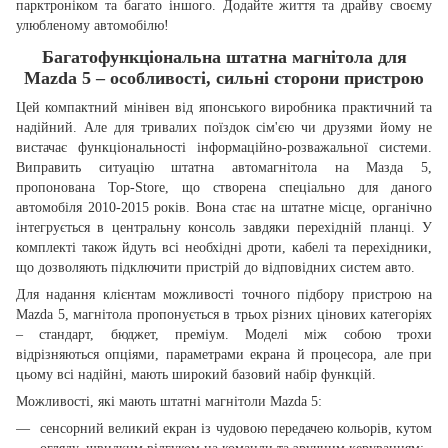
парктроніком та багато іншого. Додайте життя та драйву своєму
улюбленому автомобілю!
Багатофункціональна штатна магнітола для
Mazda 5 – особливості, сильні сторони пристрою
Цей компактний мінівен від японського виробника практичний та
надійний. Але для тривалих поїздок сім'єю чи друзями йому не
вистачає функціональності інформаційно-розважальної системи.
Виправить ситуацію штатна автомагнітола на Мазда 5,
пропонована Top-Store, що створена спеціально для даного
автомобіля 2010-2015 років. Вона стає на штатне місце, органічно
інтегрується в центральну консоль завдяки перехідній планці. У
комплекті також йдуть всі необхідні дроти, кабелі та перехідники,
що дозволяють підключити пристрій до відповідних систем авто.
Для надання клієнтам можливості точного підбору пристрою на
Mazda 5, магнітола пропонується в трьох різних цінових категоріях
– стандарт, бюджет, преміум. Моделі між собою трохи
відрізняються опціями, параметрами екрана й процесора, але при
цьому всі надійні, мають широкий базовий набір функцій.
Можливості, які мають штатні магнітоли Mazda 5:
сенсорний великий екран із чудовою передачею кольорів, кутом