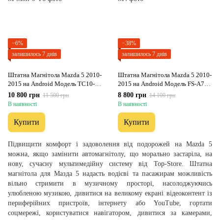
−6%
−38%
залишилось 7 днів
залишилось 7 днів
Штатна Магнітола Mazda 5 2010-
Штатна Магнітола Mazda 5 2010-
2015 на Android Модель ТС10-
2015 на Android Модель FS-A7-
8octaTop-4G-DSP-CarPlay
8octa-CarPlay
10 800 грн
8 800 грн
11 500 грн
14 100 грн
В наявності
В наявності
Купити
Купити
Підвищити комфорт і задоволення від подорожей на Mazda 5
можна, якщо замінити автомагнітолу, що морально застаріла, на
нову, сучасну мультимедійну систему від Top-Store. Штатна
магнітола для Мазда 5 надасть водієві та пасажирам можливість
вільно стримити в музичному просторі, насолоджуючись
улюбленою музикою, дивитися на великому екрані відеоконтент із
периферійних пристроїв, інтернету або YouTube, гортати
соцмережі, користуватися навігатором, дивитися за камерами,