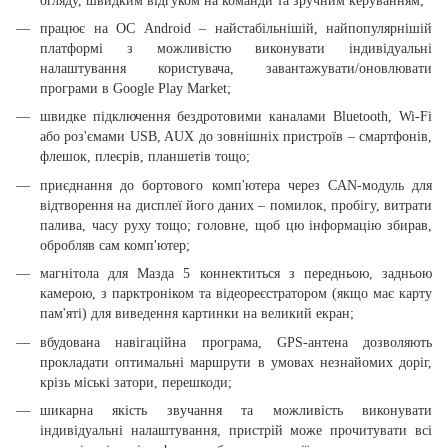
огляду, швидким відгуком на команди та зручним керуванням;
працює на ОС Android – найстабільнішій, найпопулярнішій
платформі з можливістю виконувати індивідуальні
налаштування користувача, завантажувати/оновлювати
програми в Google Play Market;
швидке підключення бездротовими каналами Bluetooth, Wi-Fi
або роз'ємами USB, AUX до зовнішніх пристроїв – смартфонів,
флешок, плеєрів, планшетів тощо;
приєднання до бортового комп'ютера через CAN-модуль для
відтворення на дисплеї його даних – помилок, пробігу, витрати
палива, часу руху тощо; головне, щоб цю інформацію збирав,
обробляв сам комп'ютер;
магнітола для Мазда 5 коннектиться з передньою, задньою
камерою, з парктроніком та відеореєстратором (якщо має карту
пам'яті) для виведення картинки на великий екран;
вбудована навігаційна програма, GPS-антена дозволяють
прокладати оптимальні маршрути в умовах незнайомих доріг,
крізь міські затори, перешкоди;
шикарна якість звучання та можливість виконувати
індивідуальні налаштування, пристрій може прочитувати всі