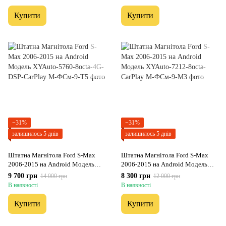
Купити
Купити
−31%
−31%
залишилось 5 днів
залишилось 5 днів
Штатна Магнітола Ford S-Max
Штатна Магнітола Ford S-Max
2006-2015 на Android Модель
2006-2015 на Android Модель
XYAuto-5760-8octa-4G-DSP-
XYAuto-7212-8octa-CarPlay
9 700 грн
8 300 грн
14 000 грн
12 000 грн
CarPlay
В наявності
В наявності
Купити
Купити