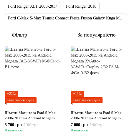
Ford Ranger XLT 2005-2017
Ford Ranger 2018
Ford C-Max S-Max Transit Connect Fiesta Fusion Galaxy Kuga Mondeo Focus 2005-2008
Фільтр
За популярністю
−22%
−11%
залишилось 5 днів
залишилось 5 днів
Штатна Магнітола Ford S-Max
Штатна Магнітола Ford S-Max
2006-2015 на Android Модель
2006-2015 на Android Модель
JAC-3GWiFi
XyAuto-3GWiFi+Carplay 2/32 Гб
5 700 грн
7 000 грн
7 300 грн
7 900 грн
В наявності
В наявності