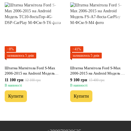
−8%
−41%
залишилось 5 днів
залишилось 5 днів
Штатна Магнітола Ford S-Max
Штатна Магнітола Ford S-Max
2006-2015 на Android Модель
2006-2015 на Android Модель FS-
ТС10-8octaTop-4G-DSP-CarPlay
A7-8octa-CarPlay
11 100 грн
9 100 грн
12 100 грн
15 400 грн
В наявності
В наявності
Купити
Купити