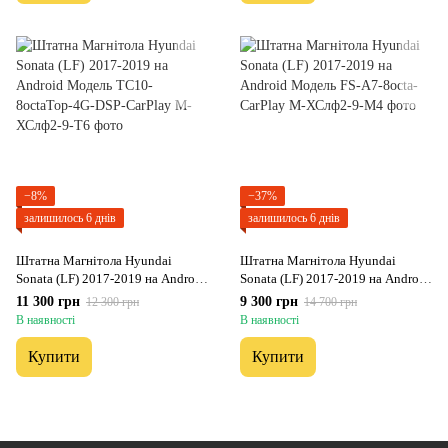
−8%
−37%
залишилось 6 днів
залишилось 6 днів
Штатна Магнітола Hyundai
Штатна Магнітола Hyundai
Sonata (LF) 2017-2019 на Android
Sonata (LF) 2017-2019 на Android
Модель ТС10-8octaTop-4G-DSP-
Модель FS-A7-8octa-CarPlay
11 300 грн
9 300 грн
12 300 грн
14 700 грн
CarPlay
В наявності
В наявності
Купити
Купити