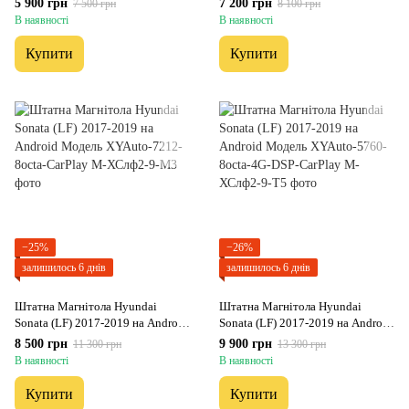
5 900 грн
7 200 грн
7 500 грн
8 100 грн
2/32 Гб
В наявності
В наявності
Купити
Купити
−25%
−26%
залишилось 6 днів
залишилось 6 днів
Штатна Магнітола Hyundai
Штатна Магнітола Hyundai
Sonata (LF) 2017-2019 на Android
Sonata (LF) 2017-2019 на Android
Модель XYAuto-7212-8octa-
Модель XYAuto-5760-8octa-4G-
8 500 грн
9 900 грн
11 300 грн
13 300 грн
CarPlay
DSP-CarPlay
В наявності
В наявності
Купити
Купити