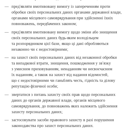
пред'являти вмотивовану вимогу із запереченням проти
обробки своїх персональних даних органами державної влади,
органами місцевого самоврядування при здійсненні їхніх
повноважень, передбачених законом;
пред'являти вмотивовану вимогу щодо зміни або знищення
своїх персональних даних будь-яким володільцем
та розпорядником цієї бази, якщо ці дані обробляються
незаконно чи є недостовірними;
на захист своїх персональних даних від незаконної обробки
та випадкової втрати, знищення, пошкодження у зв'язку
з умисним приховуванням, ненаданням чи несвоєчасним
їх наданням, а також на захист від надання відомостей,
що є недостовірними чи ганьблять честь, гідність та ділову
репутацію фізичної особи;
звертатися з питань захисту своїх прав щодо персональних
даних до органів державної влади, органів місцевого
самоврядування, до повноважень яких належить здійснення
захисту персональних даних;
застосовувати засоби правового захисту в разі порушення
законодавства про захист персональних даних.