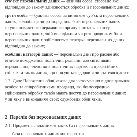
суб’єкт персональних даних —
фізична особа, стосовно якої
відповідно до закону здійснюється обробка її персональних даних;
третя особа —
будь-яка особа, за винятком суб’єкта персональних
даних, володільця чи розпорядника бази персональних даних
та уповноваженого державного органу з питань захисту
персональних даних, якій володільцем чи розпорядником бази
персональних даних здійснюється передача персональних даних
відповідно до закону;
особливі категорії даних —
персональні дані про расове або
етнічне походження, політичні, релігійні або світоглядні
переконання, членство в політичних партіях та професійних
спілках, а також даних, що стосуються здоров’я чи статевого життя.
1.2. Дане Положення обов’язкове для застосування відповідальною
особою та співробітниками продавця, які безпосередньо
здійснюють обробку та/або мають доступ до персональних даних
у зв’язку з виконанням своїх службових обов’язків.
2. Перелік баз персональних даних
2.1. Продавець є власником таких баз персональних даних:
база персональних даних контрагентів.