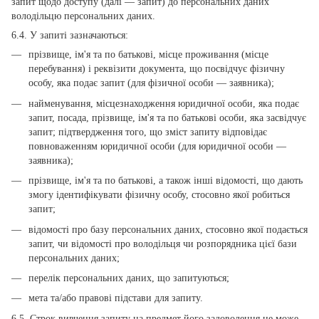
запит щодо доступу (далі — запит) до персональних даних
володільцю персональних даних.
6.4. У запиті зазначаються:
прізвище, ім'я та по батькові, місце проживання (місце
перебування) і реквізити документа, що посвідчує фізичну
особу, яка подає запит (для фізичної особи — заявника);
найменування, місцезнаходження юридичної особи, яка подає
запит, посада, прізвище, ім'я та по батькові особи, яка засвідчує
запит; підтвердження того, що зміст запиту відповідає
повноваженням юридичної особи (для юридичної особи —
заявника);
прізвище, ім'я та по батькові, а також інші відомості, що дають
змогу ідентифікувати фізичну особу, стосовно якої робиться
запит;
відомості про базу персональних даних, стосовно якої подається
запит, чи відомості про володільця чи розпорядника цієї бази
персональних даних;
перелік персональних даних, що запитуються;
мета та/або правові підстави для запиту.
6.5. Строк вивчення запиту на предмет його задоволення не може