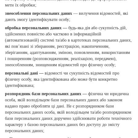
мети їх обробки;
знеособлення персональних даних
— вилучення відомостей, які
дають змогу ідентифікувати особу;
обробка персональних даних —
будь-яка дія або сукупність дій,
здійснених повністю або частково в інформаційній
(автоматизованій) системі та/або в картотеках персональних даних,
які пов’язані зі збиранням, реєстрацією, накопиченням,
зберіганням, адаптуванням, зміною, поновленням, використанням
і поширенням (розповсюдженням, реалізацією, передачею),
знеособленням, знищенням відомостей про фізичну особу;
персональні дані —
відомості чи сукупність відомостей про
фізичну особу, яка ідентифікована або може бути конкретно
ідентифікована;
розпорядник бази персональних даних —
фізична чи юридична
особа, якій володільцем бази персональних даних або законом
надано право обробляти ці дані. Не є розпорядником бази
персональних даних особа, якій володільцем та/або розпорядником
бази персональних даних доручено здійснювати роботи технічного
характеру з базою персональних даних без доступу до змісту
персональних даних;