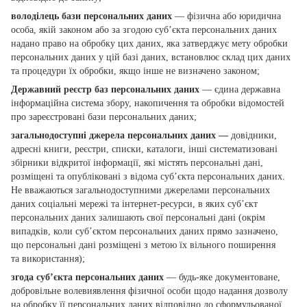
володілець бази персональних даних
— фізична або юридична
особа, якій законом або за згодою суб’єкта персональних даних
надано право на обробку цих даних, яка затверджує мету обробки
персональних даних у цій базі даних, встановлює склад цих даних
та процедури їх обробки, якщо інше не визначено законом;
Державний реєстр баз персональних даних
— єдина державна
інформаційна система збору, накопичення та обробки відомостей
про зареєстровані бази персональних даних;
загальнодоступні джерела персональних даних —
довідники,
адресні книги, реєстри, списки, каталоги, інші систематизовані
збірники відкритої інформації, які містять персональні дані,
розміщені та опубліковані з відома суб’єкта персональних даних.
Не вважаються загальнодоступними джерелами персональних
даних соціальні мережі та інтернет-ресурси, в яких суб’єкт
персональних даних залишають свої персональні дані (окрім
випадків, коли суб’єктом персональних даних прямо зазначено,
що персональні дані розміщені з метою їх вільного поширення
та використання);
згода суб’єкта персональних даних
— будь-яке документоване,
добровільне волевиявлення фізичної особи щодо надання дозволу
на обробку її персональних даних відповідно до сформульованої