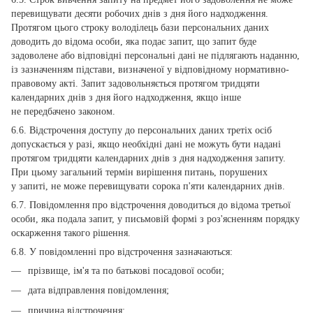
перевищувати десяти робочих днів з дня його надходження.
Протягом цього строку володілець бази персональних даних
доводить до відома особи, яка подає запит, що запит буде
задоволене або відповідні персональні дані не підлягають наданню,
із зазначенням підстави, визначеної у відповідному нормативно-
правовому акті. Запит задовольняється протягом тридцяти
календарних днів з дня його надходження, якщо інше
не передбачено законом.
6.6. Відстрочення доступу до персональних даних третіх осіб
допускається у разі, якщо необхідні дані не можуть бути надані
протягом тридцяти календарних днів з дня надходження запиту.
При цьому загальний термін вирішення питань, порушених
у запиті, не може перевищувати сорока п'яти календарних днів.
6.7. Повідомлення про відстрочення доводиться до відома третьої
особи, яка подала запит, у письмовій формі з роз'ясненням порядку
оскарження такого рішення.
6.8. У повідомленні про відстрочення зазначаються:
прізвище, ім'я та по батькові посадової особи;
дата відправлення повідомлення;
причина відстрочення;