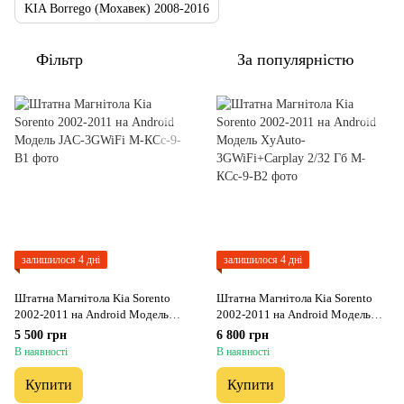
KIA Borrego (Мохавек) 2008-2016
Фільтр
За популярністю
залишилося 4 дні
залишилося 4 дні
Штатна Магнітола Kia Sorento
Штатна Магнітола Kia Sorento
2002-2011 на Android Модель
2002-2011 на Android Модель
JAC-3GWiFi
XyAuto-3GWiFi+Carplay 2/32 Гб
5 500 грн
6 800 грн
В наявності
В наявності
Купити
Купити