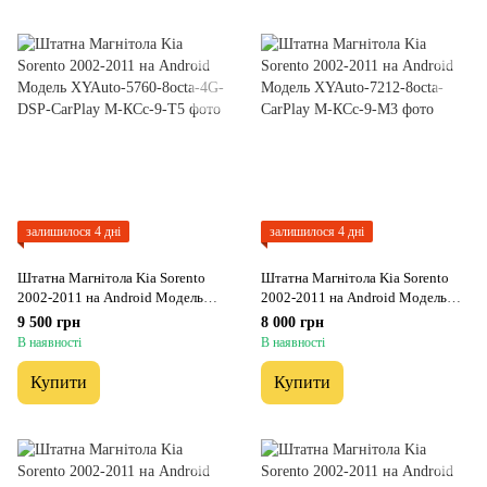
залишилося 4 дні
залишилося 4 дні
Штатна Магнітола Kia Sorento
Штатна Магнітола Kia Sorento
2002-2011 на Android Модель
2002-2011 на Android Модель
XYAuto-5760-8octa-4G-DSP-
XYAuto-7212-8octa-CarPlay
9 500 грн
8 000 грн
CarPlay
В наявності
В наявності
Купити
Купити