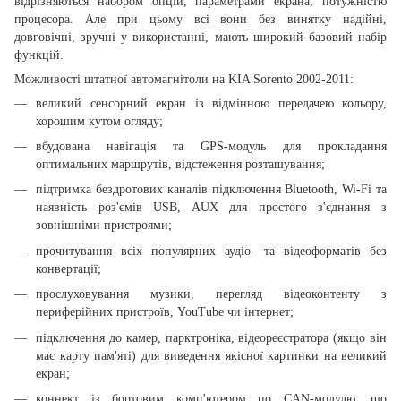
відрізняються набором опцій, параметрами екрана, потужністю
процесора. Але при цьому всі вони без винятку надійні,
довговічні, зручні у використанні, мають широкий базовий набір
функцій.
Можливості штатної автомагнітоли на KIA Sorento 2002-2011:
великий сенсорний екран із відмінною передачею кольору,
хорошим кутом огляду;
вбудована навігація та GPS-модуль для прокладання
оптимальних маршрутів, відстеження розташування;
підтримка бездротових каналів підключення Bluetooth, Wi-Fi та
наявність роз'ємів USB, AUX для простого з'єднання з
зовнішніми пристроями;
прочитування всіх популярних аудіо- та відеоформатів без
конвертації;
прослуховування музики, перегляд відеоконтенту з
периферійних пристроїв, YouTube чи інтернет;
підключення до камер, парктроніка, відеореєстратора (якщо він
має карту пам'яті) для виведення якісної картинки на великий
екран;
коннект із бортовим комп'ютером по CAN-модулю, що