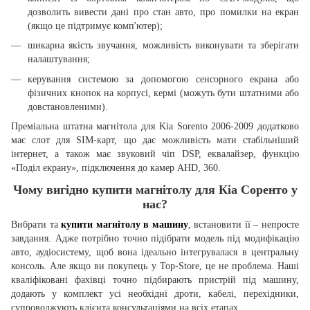
дозволить вивести дані про стан авто, про помилки на екран
(якщо це підтримує комп'ютер);
шикарна якість звучання, можливість виконувати та зберігати
налаштування;
керування системою за допомогою сенсорного екрана або
фізичних кнопок на корпусі, кермі (можуть бути штатними або
довстановленими).
Преміальна штатна магнітола для Kia Sorento 2006-2009 додатково
має слот для SIM-карт, що дає можливість мати стабільніший
інтернет, а також має звуковий чіп DSP, еквалайзер, функцію
«Поділ екрану», підключення до камер AHD, 360.
Чому вигідно купити магнітолу для Кіа Соренто у
нас?
Вибрати та
купити магнітолу в машину
, встановити її – непросте
завдання. Адже потрібно точно підібрати модель під модифікацію
авто, аудіосистему, щоб вона ідеально інтегрувалася в центральну
консоль. Але якщо ви покупець у Top-Store, це не проблема. Наші
кваліфіковані фахівці точно підбирають пристрій під машину,
додають у комплект усі необхідні дроти, кабелі, перехідники,
супроводжують клієнта консультаціями на всіх етапах.