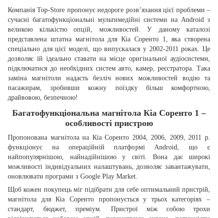
Компанія Top-Store пропонує недороге розв’язання цієї проблеми –
сучасні багатофункціональні мультимедійні системи на Android з
великою кількістю опцій, можливостей. У даному каталозі
представлена штатна магнітола для Кіа Соренто 1, яка створена
спеціально для цієї моделі, що випускалася у 2002-2011 роках. Це
дозволяє їй ідеально ставати на місце оригінальної аудіосистеми,
підключатися до необхідних систем авто, камер, реєстратора. Така
заміна магнітоли надасть безліч нових можливостей водію та
пасажирам, зробивши кожну поїздку більш комфортною,
драйвовою, безпечною!
Багатофункціональна магнітола Кіа Соренто 1 –
особливості пристрою
Пропонована магнітола на Кіа Соренто 2004, 2006, 2009, 2011 р.
функціонує на операційній платформі Android, що є
найпопулярнішою, найнадійнішою у світі. Вона дає широкі
можливості індивідуальних налаштувань, дозволяє завантажувати,
оновлювати програми з Google Play Market.
Щоб кожен покупець міг підібрати для себе оптимальний пристрій,
магнітола для Кіа Соренто пропонується у трьох категоріях –
стандарт, бюджет, преміум. Пристрої між собою трохи