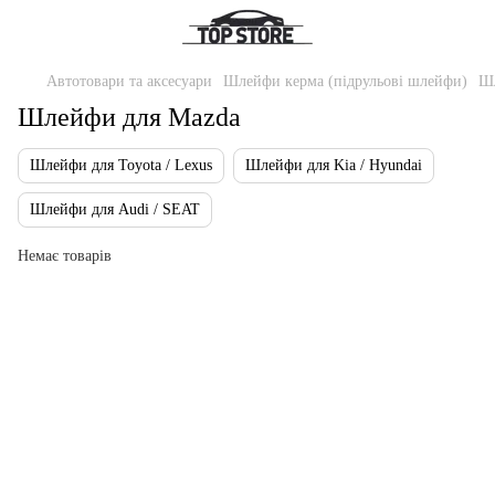
Автотовари та аксесуари
Шлейфи керма (підрульові шлейфи)
Шл
Шлейфи для Mazda
Шлейфи для Toyota / Lexus
Шлейфи для Kia / Hyundai
Шлейфи для Audi / SEAT
Немає товарів