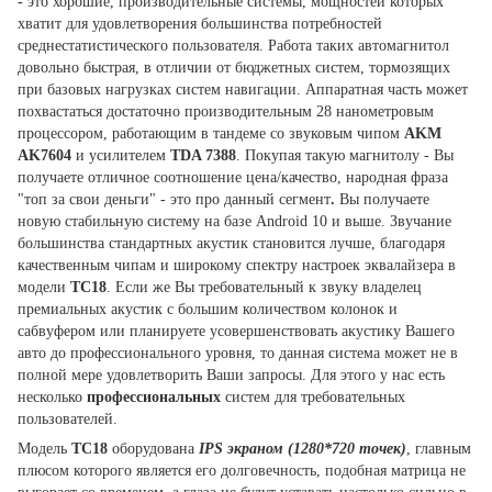
-
это хорошие, производительные системы, мощностей которых
хватит для удовлетворения большинства потребностей
среднестатистического пользователя. Работа таких автомагнитол
довольно быстрая, в отличии от бюджетных систем, тормозящих
при базовых нагрузках систем навигации. Аппаратная часть может
похвастаться достаточно производительным 28 нанометровым
процессором, работающим в тандеме со звуковым чипом
AKM
AK7604
и усилителем
TDA 7388
. Покупая такую магнитолу - Вы
получаете отличное соотношение цена/качество, народная фраза
"топ за свои деньги" - это про данный сегмент
.
Вы получаете
новую стабильную систему на базе Android 10 и выше. Звучание
большинства стандартных акустик становится лучше, благодаря
качественным чипам и широкому спектру настроек эквалайзера в
модели
ТС18
. Если же Вы требовательный к звуку владелец
премиальных акустик с большим количеством колонок и
сабвуфером или планируете усовершенствовать акустику Вашего
авто до профессионального уровня, то данная система может не в
полной мере удовлетворить Ваши запросы. Для этого у нас есть
несколько
профессиональных
систем для требовательных
пользователей.
Модель
ТС18
оборудована
IPS экраном (1280*720 точек)
, главным
плюсом которого является его долговечность, подобная матрица не