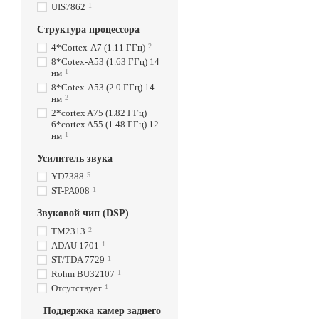
UIS7862
1
Структура процессора
4*Cortex-A7 (1.11 ГГц)
2
8*Cotex-A53 (1.63 ГГц) 14
нм
1
8*Cotex-A53 (2.0 ГГц) 14
нм
2
2*cortex A75 (1.82 ГГц)
6*cortex A55 (1.48 ГГц) 12
нм
1
Усилитель звука
YD7388
5
ST-PA008
1
Звуковой чип (DSP)
TM2313
2
ADAU 1701
1
ST/TDA 7729
1
Rohm BU32107
1
Отсутствует
1
Поддержка камер заднего