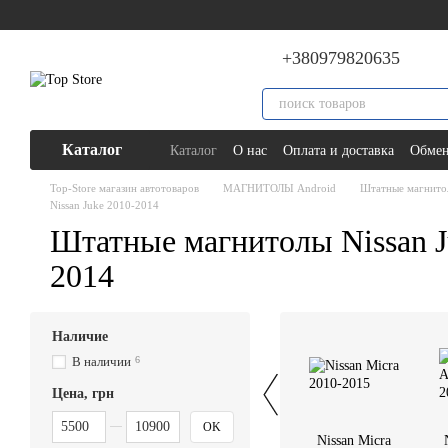
Перейти к основному контенту
+380979820635
Каталог
Каталог
О нас
Оплата и доставка
Обмен
Top-Store магазин автотоваров
МАГНИТОЛЫ Android
Штатные магнитол
Nissan Juke 2010-2014
Штатные магнитолы Nissan J
2014
Наличие
В наличии
6
Цена, грн
От Цена, грн
До Цена, грн
OK
Nissan Micra