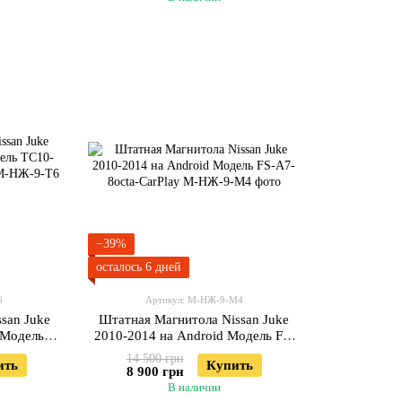
−39%
осталось 6 дней
6
Артикул: М-НЖ-9-М4
san Juke
Штатная Магнитола Nissan Juke
 Модель
2010-2014 на Android Модель FS-
-CarPlay
A7-8octa-CarPlay
14 500 грн
ить
Купить
8 900 грн
В наличии