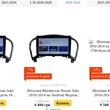
2013-2016
L34 2018-2020
2010-2014
2015-20
−7%
−27%
осталось 6 дней
осталось 6 
1
Артикул: М-НЖ-9-В2
Арт
san Juke
Штатная Магнитола Nissan Juke
Штатная М
одель JAC-
2010-2014 на Android Модель
2010-201
XyAuto-3GWiFi+Carplay 2/32 Гб
XYAuto-
7 300 грн
13 100
ть
Купить
6 800 грн
9 500
В наличии