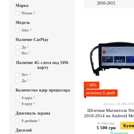
2010-2015
Марка
Nissan
6
Модель
Juke
6
Наличие CarPlay
Да
5
Нет
1
Наличие 4G слота под SIM-
карту
Нет
4
Да
2
−18%
Количество ядер процессора
осталось 6 дней
4 ядра
2
8 ядер
4
Артикул: М-НЖ-9-В
Штатная Магнитола Nis
Диагональ экрана
2010-2014 на Android М
9 дюймів
6
3GWiFi
6 700 грн
Купи
5 500 грн
Дисплей
В наличии