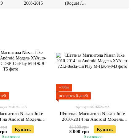
19
2008-2015
(Rogue) /
Qashqai 2013-
2020
−28%
дней
осталось 6 дней
икул: М-НЖ-9-Т5
Артикул: М-НЖ-9-М3
агнитола Nissan Juke
Штатная Магнитола Nissan Juke
4 на Android Модель
2010-2014 на Android Модель
5760-8octa-4G-DSP-
XYAuto-7212-8octa-CarPlay
 грн
11 100 грн
Купить
Купить
CarPlay
 грн
8 000 грн
В наличии
В наличии