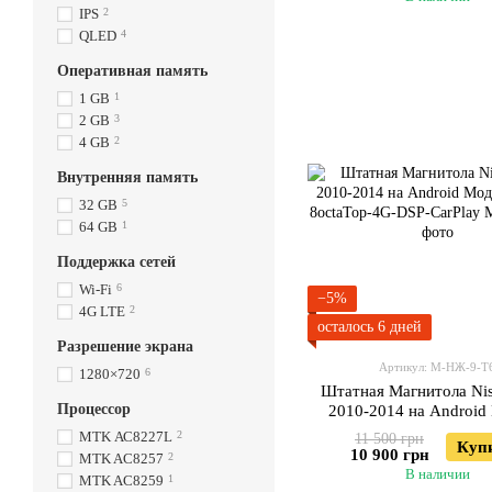
IPS
2
QLED
4
Оперативная память
1 GB
1
2 GB
3
4 GB
2
Внутренняя память
32 GB
5
64 GB
1
Поддержка сетей
Wi-Fi
6
−5%
4G LTE
2
осталось 6 дней
Разрешение экрана
Артикул: М-НЖ-9-Т
1280×720
6
Штатная Магнитола Nis
Процессор
2010-2014 на Android
ТС10-8octaTop-4G-DSP
МТK АС8227L
2
11 500 грн
Куп
10 900 грн
MTK AC8257
2
В наличии
MTK AC8259
1