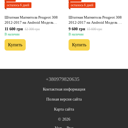
осталось 6 дней
осталось 6 дней
Штатная Магнитола Peugeot 308
Штатная Магнитола Peugeot 308
2012-2017 на Android Модель
2012-2017 на Android Модель FS-
ТС10-8octaTop-4G-DSP-CarPlay
A7-8octa-CarPlay
11 600 грн
9 600 грн
12 300 грн
15 600 грн
В наличии
В наличии
Купить
Купить
+380979820635
Контактная информация
Полная версия сайта
Карта сайта
© 2026