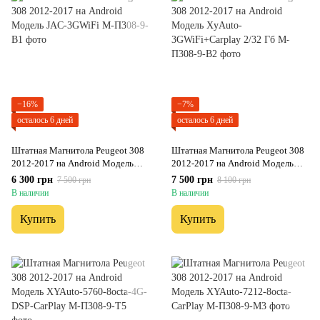
−16%
−7%
осталось 6 дней
осталось 6 дней
Штатная Магнитола Peugeot 308
Штатная Магнитола Peugeot 308
2012-2017 на Android Модель
2012-2017 на Android Модель
JAC-3GWiFi
XyAuto-3GWiFi+Carplay 2/32 Гб
6 300 грн
7 500 грн
7 500 грн
8 100 грн
В наличии
В наличии
Купить
Купить