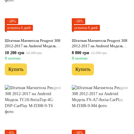
−28%
−28%
осталось 6 дней
осталось 6 дней
Штатная Магнитола Peugeot 308
Штатная Магнитола Peugeot 308
2012-2017 на Android Модель
2012-2017 на Android Модель
XYAuto-5760-8octa-4G-DSP-
XYAuto-7212-8octa-CarPlay
10 200 грн
8 800 грн
14 200 грн
12 200 грн
CarPlay
В наличии
В наличии
Купить
Купить
−6%
−38%