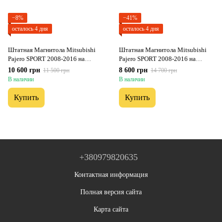
−8%
−41%
осталось 4 дня
осталось 4 дня
Штатная Магнитола Mitsubishi
Штатная Магнитола Mitsubishi
Pajero SPORT 2008-2016 на
Pajero SPORT 2008-2016 на
Android Модель ТС10-8octaTop-
Android Модель FS-A7-8octa-
10 600 грн
8 600 грн
11 500 грн
14 700 грн
4G-DSP-CarPlay
CarPlay
В наличии
В наличии
Купить
Купить
+380979820635
Контактная информация
Полная версия сайта
Карта сайта