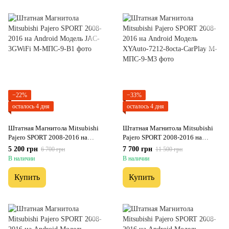
−22%
−33%
осталось 4 дня
осталось 4 дня
Штатная Магнитола Mitsubishi
Штатная Магнитола Mitsubishi
Pajero SPORT 2008-2016 на
Pajero SPORT 2008-2016 на
Android Модель JAC-3GWiFi
Android Модель XYAuto-7212-
5 200 грн
7 700 грн
6 700 грн
11 500 грн
8octa-CarPlay
В наличии
В наличии
Купить
Купить