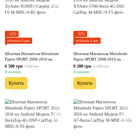
−11%
−32%
осталось 4 дня
осталось 4 дня
Штатная Магнитола Mitsubishi
Штатная Магнитола Mitsubishi
Pajero SPORT 2008-2016 на
Pajero SPORT 2008-2016 на
Android Модель XyAuto-
Android Модель XYAuto-5760-
6 500 грн
9 200 грн
7 300 грн
13 500 грн
3GWiFi+Carplay 2/32 Гб
8octa-4G-DSP-CarPlay
В наличии
В наличии
Купить
Купить