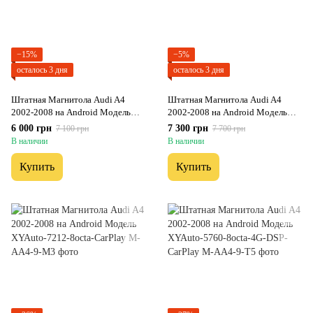
−15%
−5%
осталось 3 дня
осталось 3 дня
Штатная Магнитола Audi A4
Штатная Магнитола Audi A4
2002-2008 на Android Модель
2002-2008 на Android Модель
JAC-3GWiFi
XyAuto-3GWiFi+Carplay 2/32 Гб
6 000 грн
7 300 грн
7 100 грн
7 700 грн
В наличии
В наличии
Купить
Купить