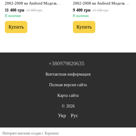
2002-2008 на Android Модель
2002-2008 на Android Модель FS-
ТС10-8octaTop-4G-DSP-CarPlay
A7-8octa-CarPlay
11 400 грн
9 400 грн
11 900 грн
15 100 грн
В наличии
В наличии
Купить
Купить
+380979820635
Контактная информация
Полная версия сайта
Карта сайта
© 2026
Укр
Рус
Интернет-магазин создан с Хорошоп