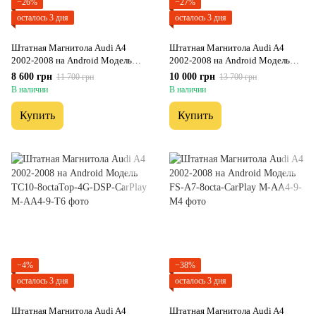
−26%
−27%
осталось 3 дня
осталось 3 дня
Штатная Магнитола Audi A4
Штатная Магнитола Audi A4
2002-2008 на Android Модель
2002-2008 на Android Модель
XYAuto-7212-8octa-CarPlay
XYAuto-5760-8octa-4G-DSP-
8 600 грн
10 000 грн
11 700 грн
13 700 грн
CarPlay
В наличии
В наличии
Купить
Купить
−4%
−38%
осталось 3 дня
осталось 3 дня
Штатная Магнитола Audi A4
Штатная Магнитола Audi A4