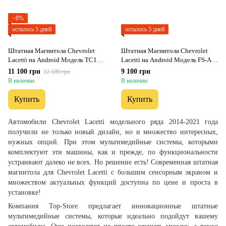
−8%
осталось 5 дней
осталось 5 дней
Штатная Магнитола Chevrolet
Штатная Магнитола Chevrolet
Lacetti на Android Модель ТС10-
Lacetti на Android Модель FS-A7-
8octaTop-4G-DSP-CarPlay
8octa-CarPlay
11 100 грн
9 100 грн
12 100 грн
В наличии
В наличии
Купить
Купить
Автомобили Chevrolet Lacetti модельного ряда 2014-2021 года
получили не только новый дизайн, но и множество интересных,
нужных опций. При этом мультимедийные системы, которыми
комплектуют эти машины, как и прежде, по функциональности
устраивают далеко не всех. Но решение есть! Современная штатная
магнитола для Chevrolet Lacetti с большим сенсорным экраном и
множеством актуальных функций доступна по цене и проста в
установке!
Компания Top-Store предлагает инновационные штатные
мультимедийные системы, которые идеально подойдут вашему