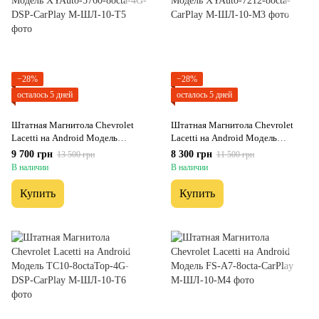
−28%
−28%
осталось 5 дней
осталось 5 дней
Штатная Магнитола Chevrolet
Штатная Магнитола Chevrolet
Lacetti на Android Модель
Lacetti на Android Модель
XYAuto-5760-8octa-4G-DSP-
XYAuto-7212-8octa-CarPlay
9 700 грн
8 300 грн
13 500 грн
11 500 грн
CarPlay
В наличии
В наличии
Купить
Купить