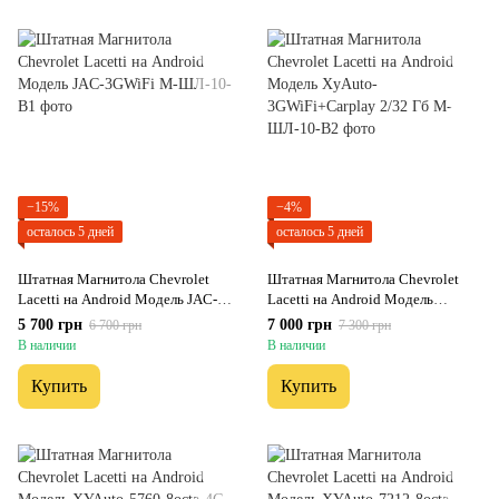
−15%
−4%
осталось 5 дней
осталось 5 дней
Штатная Магнитола Chevrolet
Штатная Магнитола Chevrolet
Lacetti на Android Модель JAC-
Lacetti на Android Модель
3GWiFi
XyAuto-3GWiFi+Carplay 2/32 Гб
5 700 грн
7 000 грн
6 700 грн
7 300 грн
В наличии
В наличии
Купить
Купить