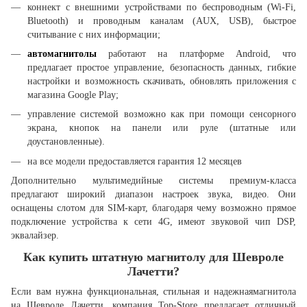
коннект с внешними устройствами по беспроводным (Wi-Fi,
Bluetooth) и проводным каналам (AUX, USB), быстрое
считывание с них информации;
автомагнитолы
работают на платформе Android, что
предлагает простое управление, безопасность данных, гибкие
настройки и возможность скачивать, обновлять приложения с
магазина Google Play;
управление системой возможно как при помощи сенсорного
экрана, кнопок на панели или руле (штатные или
доустановленные).
на все модели предоставляется гарантия 12 месяцев
Дополнительно мультимедийные системы премиум-класса
предлагают широкий диапазон настроек звука, видео. Они
оснащены слотом для SIM-карт, благодаря чему возможно прямое
подключение устройства к сети 4G, имеют звуковой чип DSP,
эквалайзер.
Как купить штатную магнитолу для Шевроле
Лачетти?
Если вам нужна функциональная, стильная и надежнаямагнитола
на Шевроле Лачетти, компания Top-Store предлагает отличный