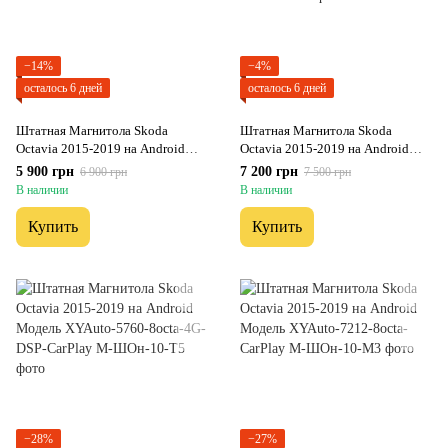
−14%
−4%
осталось 6 дней
осталось 6 дней
Штатная Магнитола Skoda
Штатная Магнитола Skoda
Octavia 2015-2019 на Android
Octavia 2015-2019 на Android
Модель JAC-3GWiFi
Модель XyAuto-3GWiFi+Carplay
5 900 грн
7 200 грн
6 900 грн
7 500 грн
2/32 Гб
В наличии
В наличии
Купить
Купить
−28%
−27%