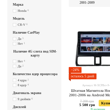
2001-2009
Марка
Honda
6
Модель
CR-V
6
Наличие CarPlay
Да
5
Нет
1
Наличие 4G слота под SIM-
карту
Нет
4
Да
2
−24%
Количество ядер процессора
осталось 5 дней
4 ядра
2
8 ядер
4
Артикул: М-ХСРВст-9
Штатная Магнитола Ho
Диагональ экрана
2001-2006 на Android М
9 дюймів
6
3GWiFi
7 200 грн
Купи
5 500 грн
Дисплей
В наличии