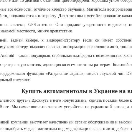
лью 9 или 10 дюймов с отличной цветопередачей, хорошим углом обзора.
е возможности, отличное качество звучания. Магнитола воспроизводит
ств, подключается к интернету. Для этого она имеет беспроводные кана
онная система, GPS-антенна. Они придают уверенности водителю, 
знакомой местности, минуя препятствия.
ней, задней камере, к видеорегистратору (если он имеет собств
ому компьютеру, выводит на экран информацию о состоянии авто, топливе,
Android – самая популярная, стабильная платформа с возможностью каст
в центральную консоль, адаптация ко всем штатным размерам. Большой э
оддерживают функцию «Разделение экрана», имеют звуковой чип DSP,
ильный интернет.
Купить автомагнитолы в Украине на в
елезного друга»? Вдохнуть в него новую жизнь, сделать поездки более
Store. Мы самостоятельно завозим устройства на украинский рынок, а 
шей компании выступает качественный сервис обслуживания и высоки
но подобрать модель магнитолы под модификацию вашего авто, добавят в