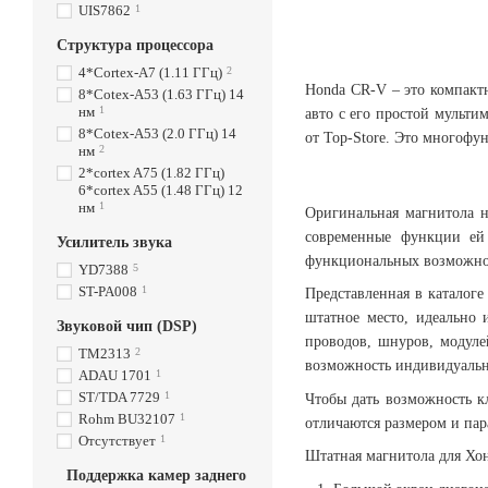
UIS7862
1
Структура процессора
4*Cortex-A7 (1.11 ГГц)
2
Honda CR-V – это компактн
8*Cotex-A53 (1.63 ГГц) 14
нм
1
авто с его простой мульти
8*Cotex-A53 (2.0 ГГц) 14
от Top-Store. Это многофу
нм
2
2*cortex A75 (1.82 ГГц)
6*cortex A55 (1.48 ГГц) 12
нм
1
Оригинальная магнитола н
современные функции ей 
Усилитель звука
функциональных возможно
YD7388
5
ST-PA008
1
Представленная в каталоге
штатное место, идеально 
Звуковой чип (DSP)
проводов, шнуров, модулей
TM2313
2
возможность индивидуально
ADAU 1701
1
ST/TDA 7729
1
Чтобы дать возможность к
Rohm BU32107
1
отличаются размером и па
Отсутствует
1
Штатная магнитола для Хо
Поддержка камер заднего