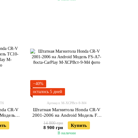
−40%
осталось 5 дней
-Т6
Артикул: М-ХСРВст-9-М4
nda CR-V
Штатная Магнитола Honda CR-V
 Модель
2001-2006 на Android Модель FS-
-CarPlay
A7-8octa-CarPlay
14 800 грн
ить
Купить
8 900 грн
В наличии