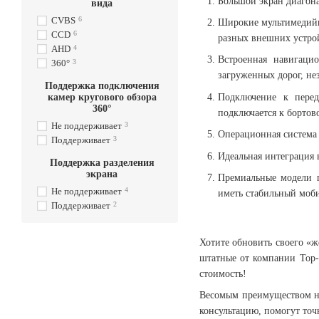
Большой экран диагона
вида
CVBS
6
Широкие мультимедийны
CCD
6
разных внешних устрой
AHD
4
Встроенная навигаци
360°
3
загруженных дорог, не
Поддержка подключения
Подключение к перед
камер кругового обзора
360°
подключается к бортов
Не поддерживает
3
Операционная система 
Поддерживает
3
Идеальная интеграция 
Поддержка разделения
экрана
Премиальные модели п
Не поддерживает
4
иметь стабильный моб
Поддерживает
2
Хотите обновить своего «ж
штатные от компании Top-
стоимость!
Весомым преимуществом на
консультацию, помогут точ