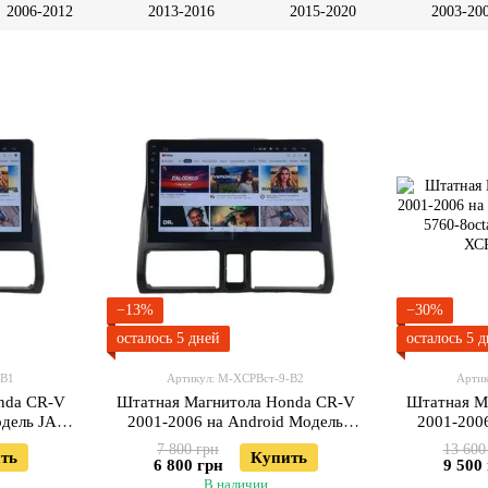
2006-2012
2013-2016
2015-2020
2003-20
−13%
−30%
осталось 5 дней
осталось 5 
-В1
Артикул: М-ХСРВст-9-В2
Артик
nda CR-V
Штатная Магнитола Honda CR-V
Штатная М
одель JAC-
2001-2006 на Android Модель
2001-200
XyAuto-3GWiFi+Carplay 2/32 Гб
XYAuto-
7 800 грн
13 600
ть
Купить
6 800 грн
9 500
В наличии