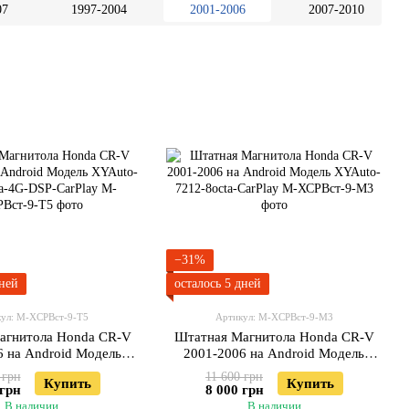
07
1997-2004
2001-2006
2007-2010
−31%
дней
осталось 5 дней
ул: М-ХСРВст-9-Т5
Артикул: М-ХСРВст-9-М3
агнитола Honda CR-V
Штатная Магнитола Honda CR-V
6 на Android Модель
2001-2006 на Android Модель
5760-8octa-4G-DSP-
XYAuto-7212-8octa-CarPlay
 грн
11 600 грн
Купить
Купить
CarPlay
 грн
8 000 грн
В наличии
В наличии