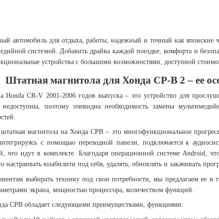
ый автомобиль для отдыха, работы, надежный и точный как японские ча
медийной системой. Добавить драйва каждой поездке, комфорта и безоп
нкциональные устройства с большими возможностями, доступной стоимос
Штатная магнитола для Хонда СР-В 2 – ее ос
а Honda CR-V 2001-2006 годов выпуска – это устройство для прослу
недоступны, поэтому очевидна необходимость замены мультимедий
стей.
 штатная магнитола на Хонда СРВ – это многофункциональное прогресс
интегрируясь с помощью переходной панели, подключается к аудиоси
, что идут в комплекте. Благодаря операционной системе Android, чт
 настраивать юзабилити под себя, удалять, обновлять и закачивать прогр
лиентам выбирать технику под свои потребности, мы предлагаем ее в т
раметрами экрана, мощностью процессора, количеством функций.
нда СРВ обладает следующими преимуществами, функциями: