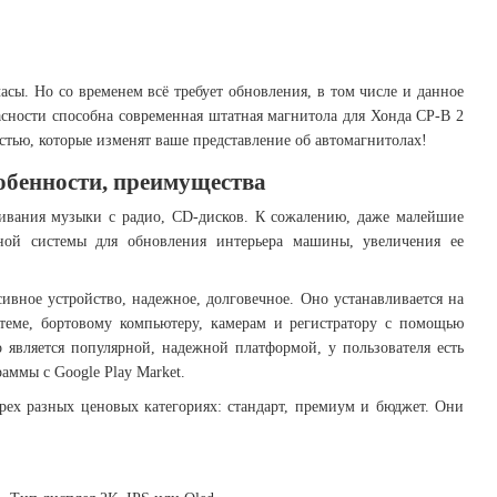
сы. Но со временем всё требует обновления, в том числе и данное
асности способна современная штатная магнитола для Хонда СР-В 2
тью, которые изменят ваше представление об автомагнитолах!
обенности, преимущества
шивания музыки с радио, CD-дисков. К сожалению, даже малейшие
ной системы для обновления интерьера машины, увеличения ее
ивное устройство, надежное, долговечное. Оно устанавливается на
стеме, бортовому компьютеру, камерам и регистратору с помощью
о является популярной, надежной платформой, у пользователя есть
аммы с Google Play Market.
рех разных ценовых категориях: стандарт, премиум и бюджет. Они