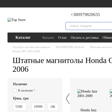
Перейти к основному контенту
+380979820635
Каталог
Каталог
О нас
Оплата и доставка
Обмен
Top-Store магазин автотоваров
МАГНИТОЛЫ Android
Штатные магнито
Honda CRV 2001-2006
Штатные магнитолы Honda C
2006
Наличие
В наличии
6
Цена, грн
От Цена, грн
До Цена, грн
OK
Honda Jazz