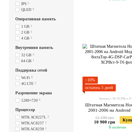
IPS
2
QLED
4
Оперативная память
1 GB
1
2 GB
3
4 GB
2
Внутренняя память
32 GB
5
64 GB
1
Поддержка сетей
Wi-Fi
6
−10%
4G LTE
2
осталось 5 дней
Разрешение экрана
Артикул: М-ХСРВст-9
1280×720
6
Штатная Магнитола Ho
Процессор
2001-2006 на Android
ТС10-8octaTop-4G-DSP
МТK АС8227L
2
12 100 грн
Куп
10 900 грн
MTK AC8257
2
В наличии
MTK AC8259
1