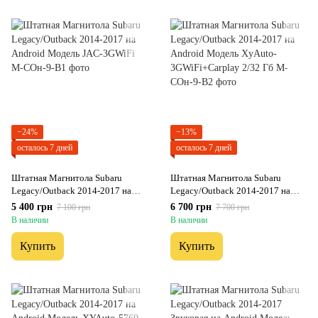
−24%
−13%
осталось 7 дней
осталось 7 дней
Штатная Магнитола Subaru
Штатная Магнитола Subaru
Legacy/Outback 2014-2017 на
Legacy/Outback 2014-2017 на
Android Модель JAC-3GWiFi
Android Модель XyAuto-
5 400 грн
6 700 грн
7 100 грн
7 700 грн
3GWiFi+Carplay 2/32 Гб
В наличии
В наличии
Купить
Купить