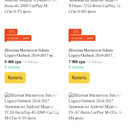
−31%
−32%
осталось 7 дней
осталось 7 дней
Штатная Магнитола Subaru
Штатная Магнитола Subaru
Legacy/Outback 2014-2017 на
Legacy/Outback 2014-2017
Android Модель XYAuto-5760-
Звуковая на Android Модель
9 400 грн
7 900 грн
13 700 грн
11 700 грн
8octa-4G-DSP-CarPlay
XYAuto-7212-8octa-CarPlay
В наличии
В наличии
Купить
Купить