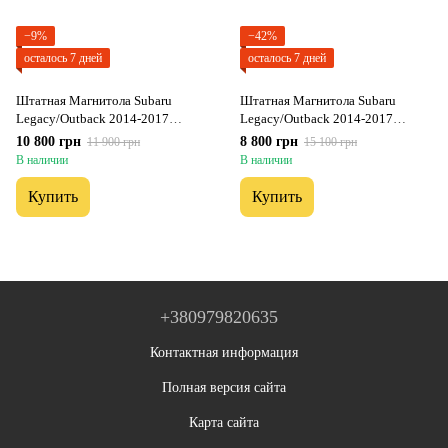
−9%
−42%
осталось 7 дней
осталось 7 дней
Штатная Магнитола Subaru
Штатная Магнитола Subaru
Legacy/Outback 2014-2017
Legacy/Outback 2014-2017
Звуковая на Android Модель
Звуковая на Android Модель FS-
10 800 грн
8 800 грн
11 900 грн
15 100 грн
ТС10-8octaTop-4G-DSP-CarPlay
A7-8octa-CarPlay
В наличии
В наличии
Купить
Купить
+380979820635
Контактная информация
Полная версия сайта
Карта сайта