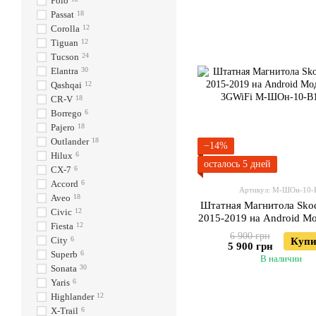
Polo
Passat
18
Corolla
12
Tiguan
12
Tucson
24
Elantra
30
Qashqai
12
CR-V
18
Borrego
6
Pajero
18
Outlander
18
−14%
Hilux
6
осталось 5 дней
CX-7
6
Accord
6
Артикул: М-ШОн-10-
Aveo
18
Штатная Магнитола Skod
Civic
12
2015-2019 на Android М
Fiesta
12
3GWiFi
6 900 грн
City
6
Купи
5 900 грн
Superb
6
В наличии
Sonata
30
Yaris
6
Highlander
12
X-Trail
6