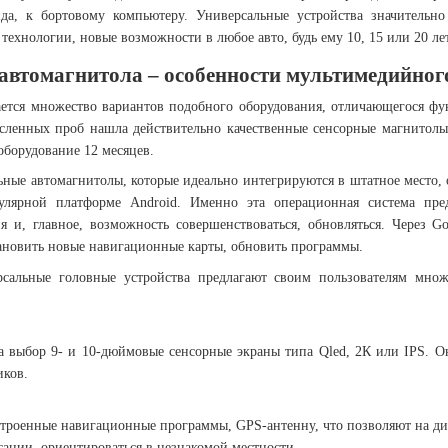
ида, к бортовому компьютеру. Универсальные устройства значительн
ехнологии, новые возможности в любое авто, будь ему 10, 15 или 20 лет
автомагнитола – особенности мультимедийно
ается множество вариантов подобного оборудования, отличающегося ф
численных проб нашла действительно качественные сенсорные магнитолы
оборудование 12 месяцев.
ьные автомагнитолы, которые идеально интегрируются в штатное мест
улярной платформе Android. Именно эта операционная система пре
я и, главное, возможность совершенствоваться, обновляться. Через Go
тановить новые навигационные карты, обновить программы.
рсальные головные устройства предлагают своим пользователям мно
а выбор 9- и 10-дюймовые сенсорные экраны типа Qled, 2К или IPS. О
иков.
троенные навигационные программы, GPS-антенну, что позволяют на ди
ации, ориентироваться в незнакомой местности.