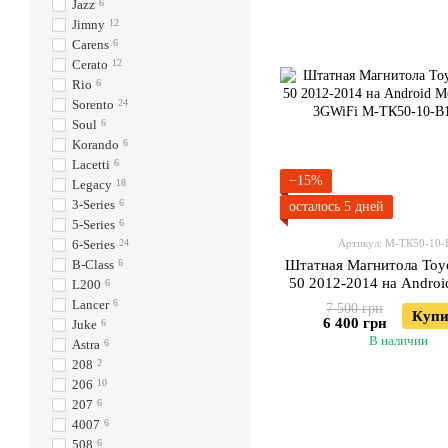
Jazz
6
Jimny
12
Carens
6
Cerato
12
Rio
6
Sorento
24
Soul
6
Korando
6
Lacetti
6
−15%
Legacy
18
3-Series
6
осталось 5 дней
5-Series
6
6-Series
24
Артикул: М-ТК50-10-
B-Class
6
Штатная Магнитола Toy
50 2012-2014 на Andro
L200
6
JAC-3GWiFi
Lancer
6
7 500 грн
Купи
6 400 грн
Juke
6
В наличии
Astra
6
208
2
206
10
207
6
4007
6
508
6