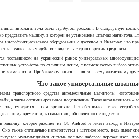
итивная автомагнитола была атрибутом роскоши. В стандартную компле
но представить машину, в которой не установлена штатная магнитола. Э
ое многофункциональное оборудование с доступом в Интернет, что пре
ает за лучшее взаимодействие водителя с транспортным средством.
ется поставщиком на украинский рынок универсальных многофункцио
ественные устройства по отличным ценам, с возможностью выбора оп
вые возможности. Прибавьте функциональности своему «железному другу
Что такое универсальные штатны
телем транспортного средства автомобильные магнитолы, изготов
зайн, а также оптимизированное подключение. Такая автомагнитола – г
алона, смотрится в нем органично. Разрабатывалось такое устройст
еделенному времени и, к сожалению, обновлению не подлежат.
в машину, которая работает на ОС Android и имеет выход в Интерне
Оно также оптимально интегрируется в штатное место, ведь имеет сп
ктуется мультимедийная система полным набором переходников, пров