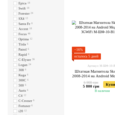
Epica
18
Swift
18
Forester
24
SX4
12
Santa Fe
6
Accent
18
Focus
48
Optima
12
Tiida
6
Patrol
6
−16%
Rapid
6
осталось 5 дней
C-Elysee
36
Logan
24
Артикул: М-ШФ-10-
308
6
Штатная Магнитола Sko
Kuga
6
2008-2014 на Android М
300C
6
3GWiFi
6 900 грн
Купи
500
6
5 800 грн
Auris
6
В наличии
C4
12
C-Crosser
6
Fortuner
6
i20
12