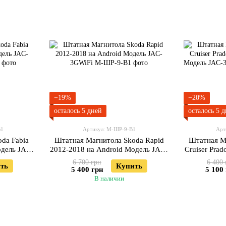
−19%
−20%
осталось 5 дней
осталось 5 
В1
Артикул: М-ШР-9-В1
Арт
da Fabia
Штатная Магнитола Skoda Rapid
Штатная М
одель JAC-
2012-2018 на Android Модель JAC-
Cruiser Prad
3GWiFi
Моде
6 700 грн
6 400 
ть
Купить
5 400 грн
5 100
В наличии