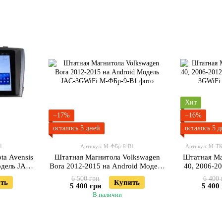
Хит
−17%
−16%
осталось 5 дней
осталось 5 
1
Артикул: М-ФБр-9-В1
Артикул: М-Т
ta Avensis
Штатная Магнитола Volkswagen
Штатная Ма
одель JAC-
Bora 2012-2015 на Android Модель
40, 2006-2
JAC-3GWiFi
6 500 грн
6 400 
ть
Купить
5 400 грн
5 400
В наличии