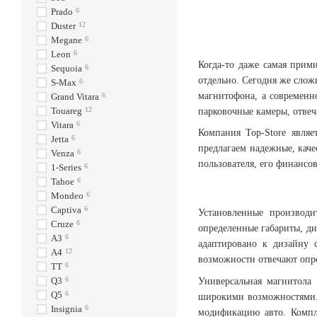
Prado
6
Duster
12
Megane
6
Leon
6
Когда-то даже самая прим
Sequoia
6
отдельно. Сегодня же слож
S-Max
6
магнитофона, а современн
Grand Vitara
6
Touareg
12
парковочные камеры, отвеч
Vitara
6
Компания Top-Store явля
Jetta
6
предлагаем надежные, кач
Venza
6
пользователя, его финансо
1-Series
6
Tahoe
6
Mondeo
6
Captiva
6
Установленные производи
Cruze
6
определенные габариты, ди
A3
6
адаптировано к дизайну с
A4
12
возможности отвечают опр
TT
6
Q3
6
Универсальная магнитола 
Q5
6
широкими возможностями. 
Insignia
6
модификацию авто. Компле