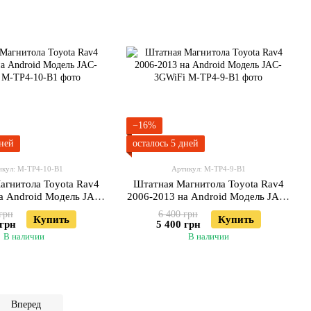
−16%
дней
осталось 5 дней
икул: М-ТР4-10-В1
Артикул: М-ТР4-9-В1
агнитола Toyota Rav4
Штатная Магнитола Toyota Rav4
а Android Модель JAC-
2006-2013 на Android Модель JAC-
3GWiFi
3GWiFi
грн
6 400 грн
Купить
Купить
 грн
5 400 грн
В наличии
В наличии
Вперед