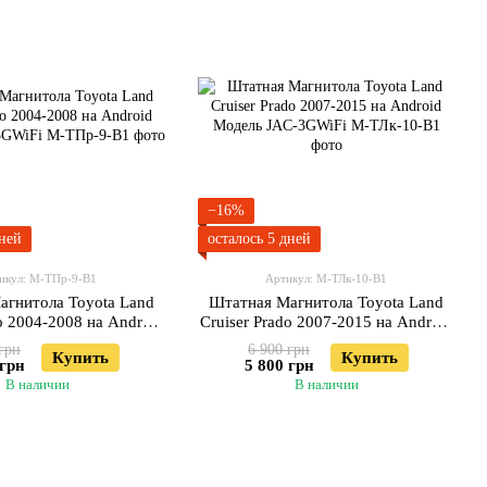
−16%
дней
осталось 5 дней
икул: М-ТПр-9-В1
Артикул: М-ТЛк-10-В1
агнитола Toyota Land
Штатная Магнитола Toyota Land
o 2004-2008 на Android
Cruiser Prado 2007-2015 на Android
ль JAC-3GWiFi
Модель JAC-3GWiFi
грн
6 900 грн
Купить
Купить
 грн
5 800 грн
В наличии
В наличии