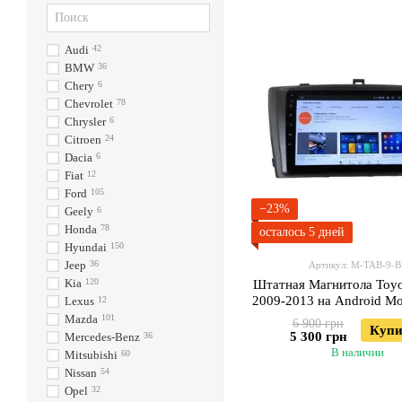
Audi
42
BMW
36
Chery
6
Chevrolet
78
Chrysler
6
Citroen
24
Dacia
6
Fiat
12
Ford
105
−23%
Geely
6
Honda
78
осталось 5 дней
Hyundai
150
Jeep
36
Артикул: М-ТАВ-9-В
Kia
120
Штатная Магнитола Toyo
2009-2013 на Android М
Lexus
12
3GWiFi
Mazda
101
6 900 грн
Купи
5 300 грн
Mercedes-Benz
36
В наличии
Mitsubishi
60
Nissan
54
Opel
32