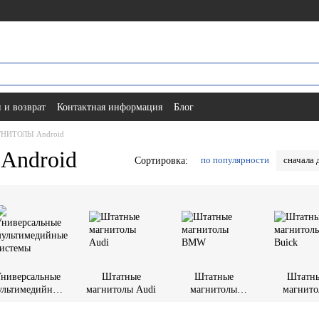
 и возврат
Контактная информация
Блог
НИТОЛЫ Android
ndroid
по популярности
сначала 
Сортировка:
ниверсальные
Штатные
Штатные
Штатн
ультимедийные
магнитолы Audi
магнитолы
магнит
системы
BMW
Buick