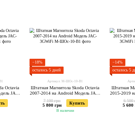
−18%
−14%
осталось 5 дней
осталось 5 
В1
Артикул: М-ШОс-10-В1
Арти
a Octavia
Штатная Магнитола Skoda Octavia
Штатная Ма
одель JAC-
2007-2014 на Android Модель JAC-
2015-2019 н
3GWiFi
7 100 грн
6 500 
ть
Купить
5 800 грн
5 600
В наличии