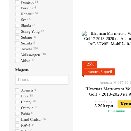
Peugeot
54
Porsche
6
Renault
36
Seat
6
Skoda
42
Ssang Yong
12
Subaru
48
Suzuki
54
Toyota
226
Volkswagen
116
Volvo
12
−25%
Модель
осталось 5 дней
Артикул: М-ФГ7-10-
Штатная Магнитола Vo
Avensis
6
Golf 7 2013-2020 на 
Bora
18
Модель JAC-3GW
6 900 грн
Camry
48
Купи
5 200 грн
Octavia
12
В наличии
Fabia
6
Land Cruiser
36
RAV4
24
12