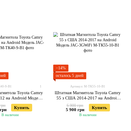
−14%
дней
осталось 5 дней
К40-9-В1
1
Артикул: М-ТК55-10-В1
гнитола Toyota Camry
Штатная Магнитола Toyota Camry
012 на Android Модель
55 з США 2014-2017 на Android
JAC-3GWiFi
Модель JAC-3GWiFi
грн
6 900 грн
Купить
Купить
 грн
5 900 грн
В наличии
В наличии