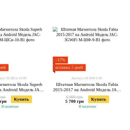
−17%
дней
осталось 5 дней
кул: М-ШСн-10-В1
Артикул: М-ШФ-9-В1
гнитола Skoda Superb
Штатная Магнитола Skoda Fabia
а Android Модель JAC-
2015-2017 на Android Модель JAC-
3GWiFi
3GWiFi
грн
6 900 грн
Купить
Купить
 грн
5 700 грн
В наличии
В наличии