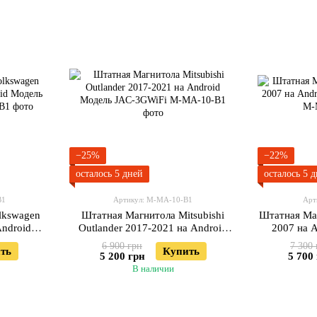
−25%
−22%
осталось 5 дней
осталось 5 
В1
Артикул: М-МА-10-В1
Арт
lkswagen
Штатная Магнитола Mitsubishi
Штатная Ма
Android
Outlander 2017-2021 на Android
2007 на 
iFi
Модель JAC-3GWiFi
6 900 грн
7 300 
ть
Купить
5 200 грн
5 700
В наличии