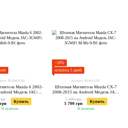
−20%
дней
осталось 5 дней
икул: М-Мз6-9-В1
Артикул: М-Мз-9-В1
гнитола Mazda 6 2002-
Штатная Магнитола Mazda CX-7
Android Модель JAC-
2008-2015 на Android Модель JAC-
3GWiFi
3GWiFi
грн
7 100 грн
Купить
Купить
 грн
5 700 грн
В наличии
В наличии