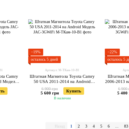
−19%
−22%
осталось 5 дней
осталось 5 
В1
Артикул: М-ТКам-10-В1
Арт
ota Camry
Штатная Магнитола Toyota Camry
Штатная М
id Модель
50 USA 2011-2014 на Android
2006-2013 н
Модель JAC-3GWiFi
6 900 грн
6 900 
ть
Купить
5 600 грн
5 400
В наличии
Назад
1
2
3
4
5
6
...
83