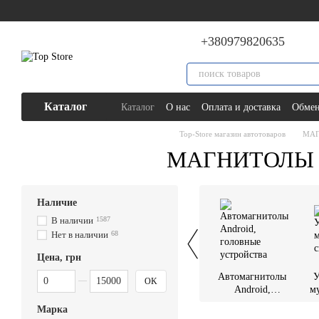
Перейти к основному контенту
+380979820635
Каталог
Каталог
О нас
Оплата и доставка
Обмен
Top-Store магазин автотоваров
МАГ
МАГНИТОЛЫ A
Наличие
В наличии
1587
Нет в наличии
68
Цена, грн
От Цена, грн
До Цена, грн
Автомагнитолы
У
OK
Android,
м
головные
Марка
устройства