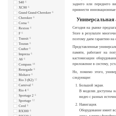
S40
6
заднего или переднего в
XC90
6
привнести инновационные т
Grand Grand-Cherokee
6
Cherokee
6
Универсальная 
Corsa
6
Сегодня на рынке предлаг
Rexton
6
Store в результате много
F
6
Transit
6
поэтому даем гарантию на 
Touran
6
Представленные универсал
Crafter
6
памяти, работают на поп
Impreza
6
кастомизации оборудовани
A6
6
приложение в систему, ус
Compass
18
Renegade
6
Но, помимо этого, униве
Mohave
6
следующие:
Rio 3 (K2)
12
Carnival
6
Большой экран.
Rio 4
6
В моделях доступны н
Sportage 2
6
видео с разных источн
Sportage
12
Навигация.
Ceed
6
Оборудование имеет вс
RX300
6
зоны, камеры фотофикс
6