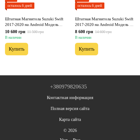
осталось 6 дней
осталось 6 дней
Штатная Магнитола Suzuki Swift
Штатная Магнитола Suzuki Swift
2017-2020 на Android Модель
2017-2020 на Android Модель FS-
ТС10-8octaTop-4G-DSP-CarPlay
A7-8octa-CarPlay
10 600 грн
8 600 грн
11 500 грн
14 600 грн
В наличии
В наличии
Купить
Купить
+380979820635
Контактная информация
Полная версия сайта
Карта сайта
© 2026