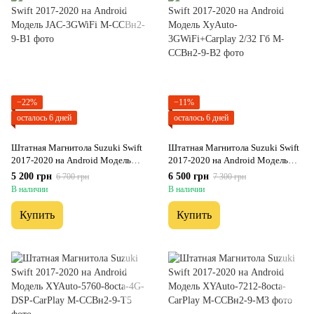
−22%
−11%
осталось 6 дней
осталось 6 дней
Штатная Магнитола Suzuki Swift
Штатная Магнитола Suzuki Swift
2017-2020 на Android Модель
2017-2020 на Android Модель
JAC-3GWiFi
XyAuto-3GWiFi+Carplay 2/32 Гб
5 200 грн
6 500 грн
6 700 грн
7 300 грн
В наличии
В наличии
Купить
Купить