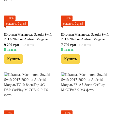
−30%
−31%
осталось 6 дней
осталось 6 дней
Штатная Магнитола Suzuki Swift
Штатная Магнитола Suzuki Swift
2017-2020 на Android Модель
2017-2020 на Android Модель
XYAuto-5760-8octa-4G-DSP-
XYAuto-7212-8octa-CarPlay
9 200 грн
7 700 грн
13 200 грн
11 200 грн
CarPlay
В наличии
В наличии
Купить
Купить
−8%
−41%