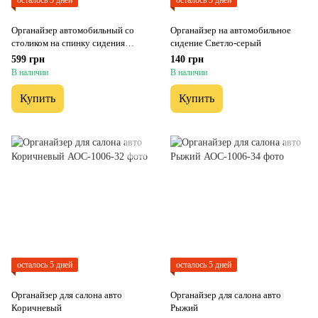
осталось 5 дней
осталось 5 дней
Органайзер автомобильный со
Органайзер на автомобильное
столиком на спинку сидения
сидение Светло-серый
Коричневый
599 грн
140 грн
В наличии
В наличии
Купить
Купить
осталось 5 дней
осталось 5 дней
Органайзер для салона авто
Органайзер для салона авто
Коричневый
Рыжий