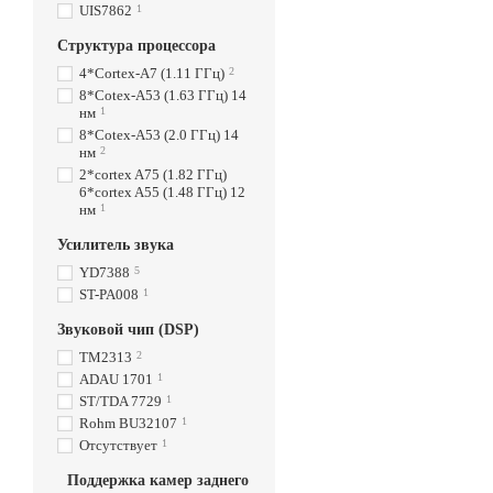
UIS7862
1
Структура процессора
4*Cortex-A7 (1.11 ГГц)
2
8*Cotex-A53 (1.63 ГГц) 14
нм
1
8*Cotex-A53 (2.0 ГГц) 14
нм
2
2*cortex A75 (1.82 ГГц)
6*cortex A55 (1.48 ГГц) 12
нм
1
Усилитель звука
YD7388
5
ST-PA008
1
Звуковой чип (DSP)
TM2313
2
ADAU 1701
1
ST/TDA 7729
1
Rohm BU32107
1
Отсутствует
1
Поддержка камер заднего