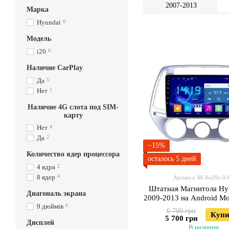
2007-2013
Марка
Hyundai
6
Модель
i20
6
Наличие CarPlay
Да
5
Нет
1
Наличие 4G слота под SIM-
карту
Нет
4
Да
2
−15%
Количество ядер процессора
осталось 5 дней
4 ядра
2
8 ядер
4
Артикул: М-Хи20с-9-
Штатная Магнитола Hyu
Диагональ экрана
2009-2013 на Android М
9 дюймів
6
3GWiFi
6 700 грн
Купи
5 700 грн
Дисплей
В наличии