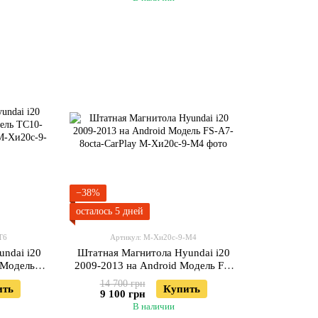
−38%
осталось 5 дней
Т6
Артикул: М-Хи20с-9-М4
ndai i20
Штатная Магнитола Hyundai i20
 Модель
2009-2013 на Android Модель FS-
-CarPlay
A7-8octa-CarPlay
14 700 грн
ить
Купить
9 100 грн
В наличии