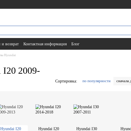
 и возврат
Контактная информация
Блог
лы Hyundai
I20 2009-
по популярности
сначала 
Сортировка:
Hyundai I20
Hyundai I20
Hyundai I30
Hyund