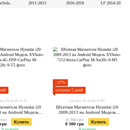
/Solaris
2011-2013
2016-2018
LF 2014-2017
016
−27%
дней
осталось 5 дней
кул: М-Хи20с-9-Т5
Артикул: М-Хи20с-9-М3
агнитола Hyundai i20
Штатная Магнитола Hyundai i20
3 на Android Модель
2009-2013 на Android Модель
5760-8octa-4G-DSP-
XYAuto-7212-8octa-CarPlay
 грн
11 300 грн
Купить
Купить
CarPlay
 грн
8 300 грн
В наличии
В наличии