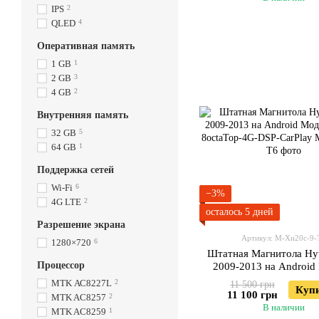
IPS
2
QLED
4
Оперативная память
1 GB
1
2 GB
3
4 GB
2
Внутренняя память
32 GB
5
64 GB
1
Поддержка сетей
Wi-Fi
6
−3%
4G LTE
2
осталось 5 дней
Разрешение экрана
Артикул: М-Хи20с-9-
1280×720
6
Штатная Магнитола Hyu
Процессор
2009-2013 на Android
ТС10-8octaTop-4G-DSP
МТK АС8227L
2
11 500 грн
Куп
11 100 грн
MTK AC8257
2
В наличии
MTK AC8259
1