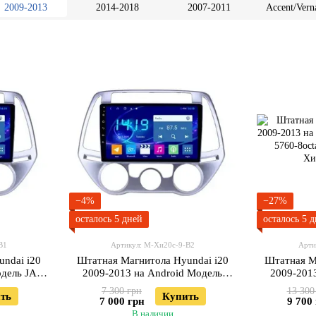
2009-2013
2014-2018
2007-2011
Accent/Verna
2010-2
−4%
−27%
осталось 5 дней
осталось 5 
В1
Артикул: М-Хи20с-9-В2
Арти
ndai i20
Штатная Магнитола Hyundai i20
Штатная М
одель JAC-
2009-2013 на Android Модель
2009-201
XyAuto-3GWiFi+Carplay 2/32 Гб
XYAuto-
7 300 грн
13 300
ть
Купить
7 000 грн
9 700
В наличии