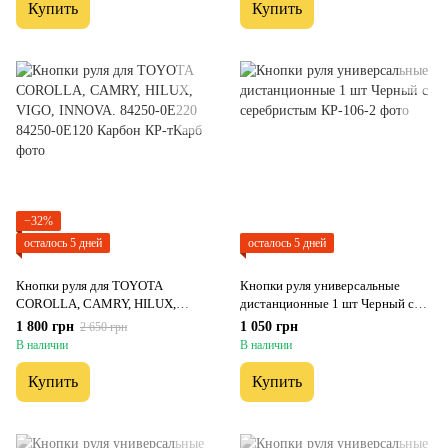
Купить
Купить
−32%
осталось 5 дней
осталось 5 дней
Кнопки руля для TOYOTA
Кнопки руля универсальные
COROLLA, CAMRY, HILUX,
дистанционные 1 шт Черный с
VIGO, INNOVA. 84250-0E220
серебристым
1 800 грн
1 050 грн
2 650 грн
84250-0E120 Карбон
В наличии
В наличии
Купить
Купить