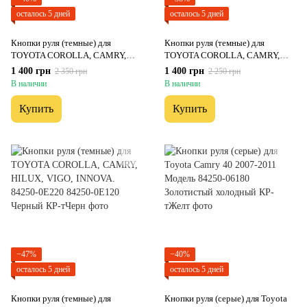
осталось 5 дней
осталось 5 дней
Кнопки руля (темные) для
Кнопки руля (темные) для
TOYOTA COROLLA, CAMRY,
TOYOTA COROLLA, CAMRY,
HILUX, VIGO, INNOVA. 84250-
HILUX, VIGO, INNOVA. 84250-
1 400 грн
1 400 грн
2 350 грн
2 250 грн
0E220 84250-0E120 Графитовый
0E220 84250-0E120
В наличии
В наличии
Серебристый
Купить
Купить
−47%
−40%
осталось 5 дней
осталось 5 дней
Кнопки руля (темные) для
Кнопки руля (серые) для Toyota