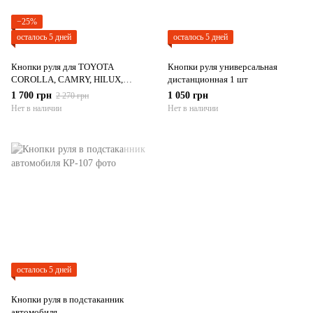
−25%
осталось 5 дней
осталось 5 дней
Кнопки руля для TOYOTA
Кнопки руля универсальная
COROLLA, CAMRY, HILUX,
дистанционная 1 шт
VIGO, INNOVA. 84250-0E220
1 700 грн
1 050 грн
2 270 грн
84250-0E120 Черный глянцевый
Нет в наличии
Нет в наличии
осталось 5 дней
Кнопки руля в подстаканник
автомобиля