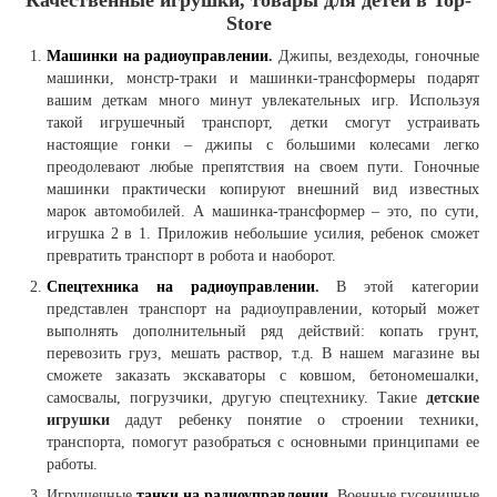
Качественные игрушки, товары для детей в Top-
Store
Машинки на радиоуправлении
.
Джипы, вездеходы, гоночные
машинки, монстр-траки и машинки-трансформеры подарят
вашим деткам много минут увлекательных игр. Используя
такой игрушечный транспорт, детки смогут устраивать
настоящие гонки – джипы с большими колесами легко
преодолевают любые препятствия на своем пути. Гоночные
машинки практически копируют внешний вид известных
марок автомобилей. А машинка-трансформер – это, по сути,
игрушка 2 в 1. Приложив небольшие усилия, ребенок сможет
превратить транспорт в робота и наоборот.
Спецтехника на радиоуправлении
.
В этой категории
представлен транспорт на радиоуправлении, который может
выполнять дополнительный ряд действий: копать грунт,
перевозить груз, мешать раствор, т.д. В нашем магазине вы
сможете заказать экскаваторы с ковшом, бетономешалки,
самосвалы, погрузчики, другую спецтехнику. Такие
детские
игрушки
дадут ребенку понятие о строении техники,
транспорта, помогут разобраться с основными принципами ее
работы.
Игрушечные
танки на радиоуправлении
. Военные гусеничные