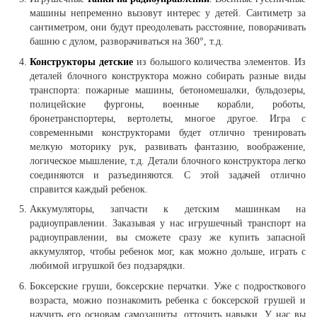
машины непременно вызовут интерес у детей. Сантиметр за
сантиметром, они будут преодолевать расстояние, поворачивать
башню с дулом, разворачиваться на 360°, т.д.
Конструкторы детские
из большого количества элементов. Из
деталей блочного конструктора можно собирать разные виды
транспорта: пожарные машины, бетономешалки, бульдозеры,
полицейские фургоны, военные корабли, роботы,
бронетранспортеры, вертолеты, многое другое. Игра с
современными конструкторами будет отлично тренировать
мелкую моторику рук, развивать фантазию, воображение,
логическое мышление, т.д. Детали блочного конструктора легко
соединяются и разъединяются. С этой задачей отлично
справится каждый ребенок.
Аккумуляторы, запчасти к детским машинкам на
радиоуправлении. Заказывая у нас игрушечный транспорт на
радиоуправлении, вы сможете сразу же купить запасной
аккумулятор, чтобы ребенок мог, как можно дольше, играть с
любимой игрушкой без подзарядки.
Боксерские груши, боксерские перчатки. Уже с подросткового
возраста, можно познакомить ребенка с боксерской грушей и
научить его основам самозащиты, отточить навыки. У нас вы