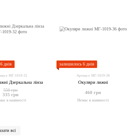
6 днів
залишилось 6 днів
икул: МГ-1019-32
Артикул: МГ-1019-36
жні Дзеркальна лінза
Окуляри лижні
550 грн
460 грн
335 грн
має в наявності
Немає в наявності
зати всі