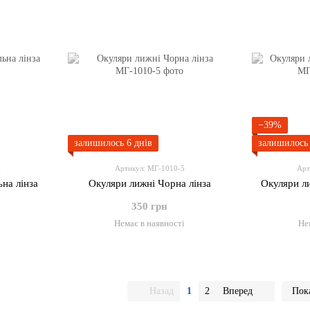
−39%
залишилось 6 днів
залишилось 
4
Артикул: МГ-1010-5
Арт
на лінза
Окуляри лижні Чорна лінза
Окуляри ли
350 грн
і
Немає в наявності
Не
Назад
1
2
Вперед
Пока