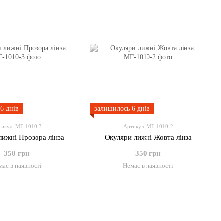
6 днів
залишилось 6 днів
тикул: МГ-1010-3
Артикул: МГ-1010-2
лижні Прозора лінза
Окуляри лижні Жовта лінза
350 грн
350 грн
має в наявності
Немає в наявності