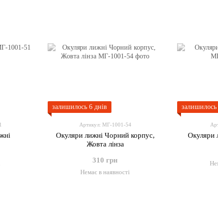
залишилось 6 днів
залишилось 
1
Артикул: МГ-1001-54
Ар
жні
Окуляри лижні Чорний корпус,
Окуляри 
Жовта лінза
310 грн
і
Не
Немає в наявності