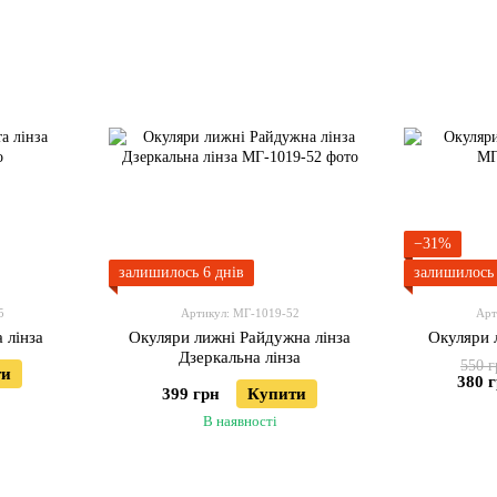
−31%
залишилось 6 днів
залишилось 
5
Артикул: МГ-1019-52
Арт
 лінза
Окуляри лижні Райдужна лінза
Окуляри 
Дзеркальна лінза
550 г
ти
380 
399 грн
Купити
В наявності