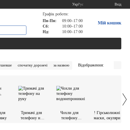
Укр
Рус
Вхід
Графік роботи:
Пн-Пн:
09:00–17:00
Мій кошик
Сб:
10:00–17:00
Нд:
10:00–17:00
Відображення:
дешевше
спочатку дорожчі
за назвою
для
Тримачі для
Чохли для
! Гірськолижні
ляжу
телефону на
телефону
маски, окуляри
руку
водонепроникні