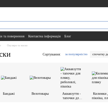
н та повернення
Контактна інформація
Блог
яг
Окуляри та маски
ски
за популярністю
спочатку 
Сортування:
Бандажі
Велотовары
Аквавзуття -
Килимки 
тапочки для
пікніка, п
пляжу,
риболовлі,