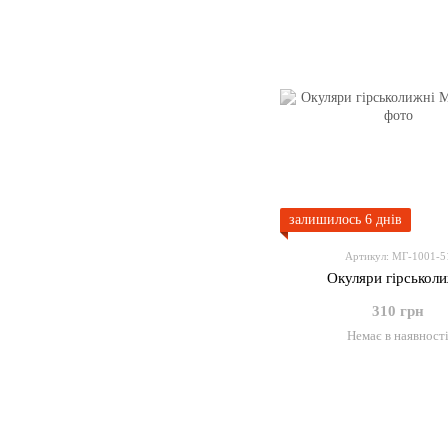
залишилось 6 днів
Артикул: МГ-1001-5
Окуляри гірськоли
310 грн
Немає в наявност