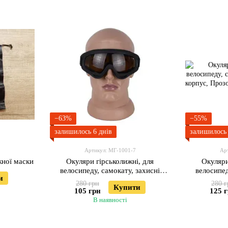
пікніка
−63%
−55%
залишилось 6 днів
залишилось 
Артикул: МГ-1001-7
Ар
жної маски
Окуляри гірськолижні, для
Окуляри
велосипеду, самокату, захисні
велосипед
и
Чорний корпус, Коричнева лінза
Чорний ко
280 грн
280 г
Купити
105 грн
125 
В наявності