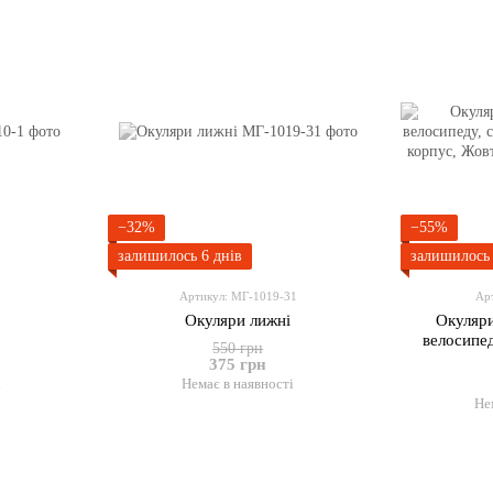
−32%
−55%
залишилось 6 днів
залишилось 
1
Артикул: МГ-1019-31
Ар
Окуляри лижні
Окуляри
велосипед
550 грн
Чорний к
375 грн
і
Немає в наявності
Не