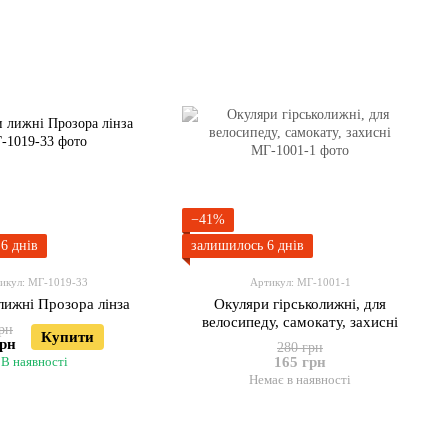
−41%
6 днів
залишилось 6 днів
икул: МГ-1019-33
Артикул: МГ-1001-1
лижні Прозора лінза
Окуляри гірськолижні, для
велосипеду, самокату, захисні
рн
Купити
грн
280 грн
В наявності
165 грн
Немає в наявності