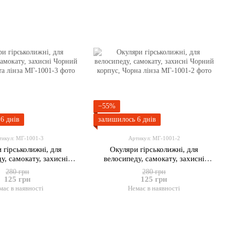
−55%
6 днів
залишилось 6 днів
тикул: МГ-1001-3
Артикул: МГ-1001-2
 гірськолижні, для
Окуляри гірськолижні, для
у, самокату, захисні
велосипеду, самокату, захисні
орпус, Жовта лінза
Чорний корпус, Чорна лінза
280 грн
280 грн
125 грн
125 грн
має в наявності
Немає в наявності