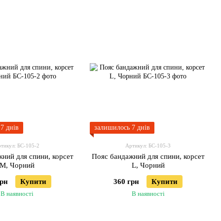
7 днів
залишилось 7 днів
тикул: БС-105-2
Артикул: БС-105-3
ний для спини, корсет
Пояс бандажний для спини, корсет
M, Чорний
L, Чорний
грн
Купити
360 грн
Купити
В наявності
В наявності