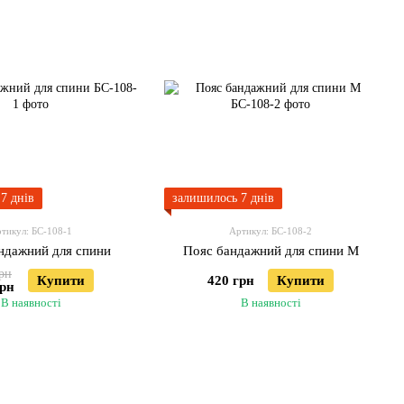
7 днів
залишилось 7 днів
тикул: БС-108-1
Артикул: БС-108-2
ндажний для спини
Пояс бандажний для спини M
рн
Купити
420 грн
Купити
грн
В наявності
В наявності