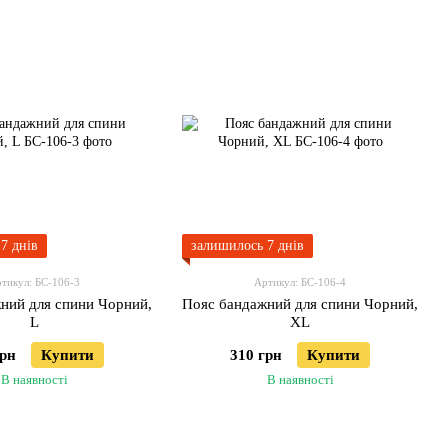
7 днів
залишилось 7 днів
тикул: БС-106-3
Артикул: БС-106-4
ний для спини Чорний,
Пояс бандажний для спини Чорний,
L
XL
грн
Купити
310 грн
Купити
В наявності
В наявності