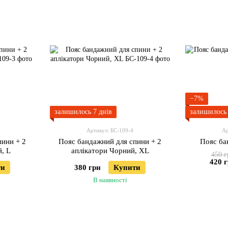
−7%
залишилось 7 днів
залишилось 
Артикул: БС-109-4
Ар
пини + 2
Пояс бандажний для спини + 2
Пояс ба
, L
аплікатори Чорний, XL
450 г
420 
ти
380 грн
Купити
В наявності