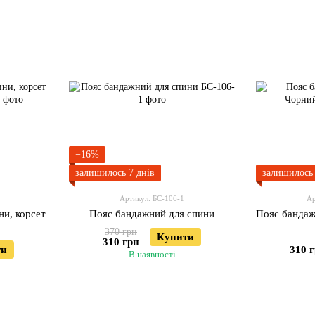
−16%
залишилось 7 днів
залишилось 
Артикул: БС-106-1
Ар
ни, корсет
Пояс бандажний для спини
Пояс бандаж
370 грн
Купити
310 грн
ти
310 
В наявності