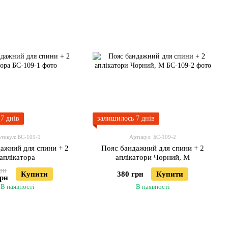
7 днів
залишилось 7 днів
тикул: БС-109-1
Артикул: БС-109-2
ажний для спини + 2
Пояс бандажний для спини + 2
аплікатора
аплікатори Чорний, M
рн
Купити
380 грн
Купити
грн
В наявності
В наявності