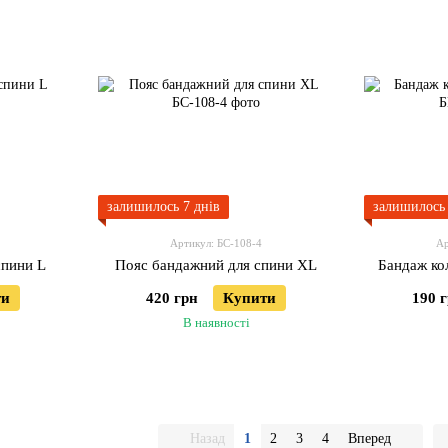
залишилось 7 днів
залишилось 
Артикул: БС-108-4
Ар
спини L
Пояс бандажний для спини XL
Бандаж кол
ти
420 грн
Купити
190 
В наявності
Назад
1
2
3
4
Вперед