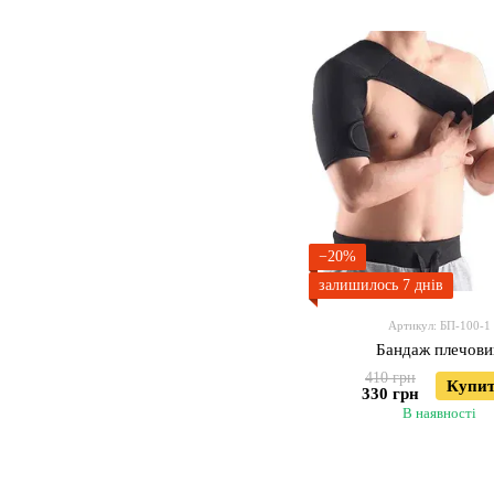
−20%
залишилось 7 днів
Артикул: БП-100-1
Бандаж плечови
410 грн
Купи
330 грн
В наявності