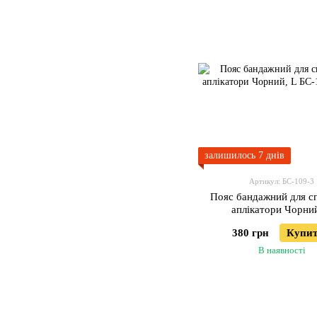
залишилось 7 днів
Артикул: БС-109-3
Пояс бандажний для с
аплікатори Чорний
380 грн
Купи
В наявності