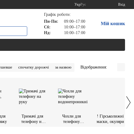
Укр
Рус
Вхід
Графік роботи:
Пн-Пн:
09:00–17:00
Мій кошик
Сб:
10:00–17:00
Нд:
10:00–17:00
Відображення:
дешевше
спочатку дорожчі
за назвою
для
Тримачі для
Чохли для
! Гірськолижні
ляжу
телефону на
телефону
маски, окуляри
руку
водонепроникні