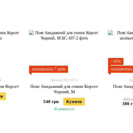
−16%
залишилось 7 днів
залишилось 
1
Артикул: БС-107-2
Ар
ни Корсет
Пояс бандажний для спини Корсет
Пояс банд
Чорний, M
ти
450 г
540 грн
Купити
380 
В наявності