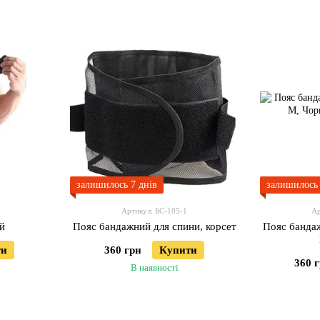
пікніка
залишилось 7 днів
залишилось 
Артикул: БС-105-1
Ар
й
Пояс бандажний для спини, корсет
Пояс бандаж
ти
360 грн
Купити
360 
В наявності