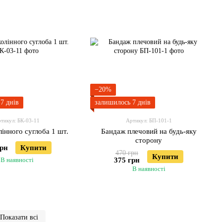
−20%
7 днів
залишилось 7 днів
тикул: БК-03-11
Артикул: БП-101-1
інного суглоба 1 шт.
Бандаж плечовий на будь-яку
сторону
грн
Купити
470 грн
Купити
В наявності
375 грн
В наявності
Показати всі