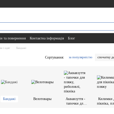
н та повернення
Контактна інформація
Блог
м і одяг
Бандажі
за популярністю
спочатку 
Сортування:
Бандажі
Велотовары
Аквавзуття -
Килимки 
тапочки для
пікніка, п
пляжу,
риболовлі,