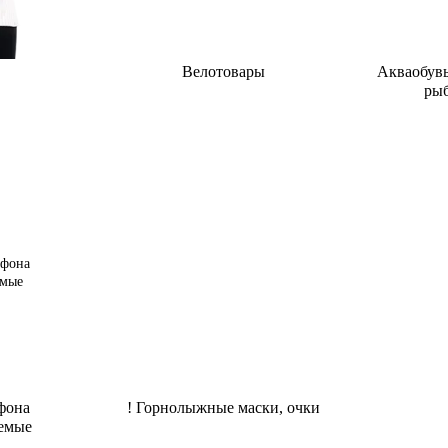
Велотовары
Акваобувь
рыб
фона
! Горнолыжные маски, очки
емые