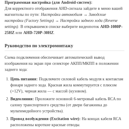
Программная настройка (для Android-систем):
Для корректного отображения AHD-сигнала зайдите в меню вашей
магнитолы по пути:
Настройки автомобиля → Заводские
настройки (Factory Settings) → Настройки заднего хода (Reverse
settings)
. В открывшемся списке выберите видеопоток
AHD-1080P-
25HZ
или
AHD-720P-30HZ
.
Руководство по электромонтажу
Схема подключения обеспечивает автоматический вывод
изображения на экран при селекторе АКПП/МКПП в положении
заднего хода:
Цепь питания:
Подключите силовой кабель модуля к контактам
фонаря заднего хода. Красная жила коммутируется с плюсом
(+12V), черная жила — с массой (кузовом).
Видеолиния:
Проложите основной 6-метровый кабель RCA по
салону транспортного средства (от двери багажника до
мультимедийного устройства).
Провод возбуждения (Excitation wire):
На концах кабеля RCA
расположены короткие красные отводы.