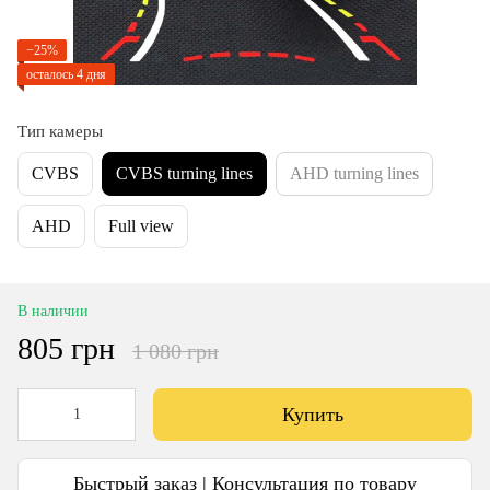
−25%
осталось 4 дня
Тип камеры
CVBS
CVBS turning lines
AHD turning lines
AHD
Full view
В наличии
805 грн
1 080 грн
Купить
Быстрый заказ | Консультация по товару