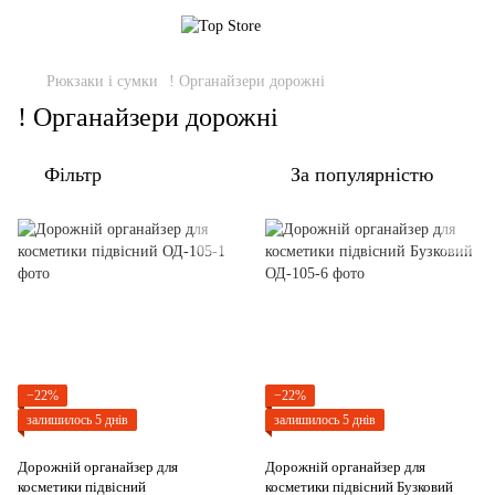
Рюкзаки і сумки
! Органайзери дорожні
! Органайзери дорожні
Фільтр
За популярністю
−22%
−22%
залишилось 5 днів
залишилось 5 днів
Дорожній органайзер для
Дорожній органайзер для
косметики підвісний
косметики підвісний Бузковий