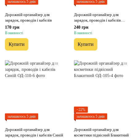
залишилось 5 днів
залишилось 5 днів
Дорожній органайзер для
Дорожній органайзер для
зарядок, проводів і кабелів
зарядок, проводів і кабелів
Бузковий
170 грн
240 грн
В наявності
В наявності
Купити
Купити
−22%
залишилось 5 днів
залишилось 5 днів
Дорожній органайзер для
Дорожній органайзер для
зарядок, проводів і кабелів Синій
косметики підвісний Блакитний