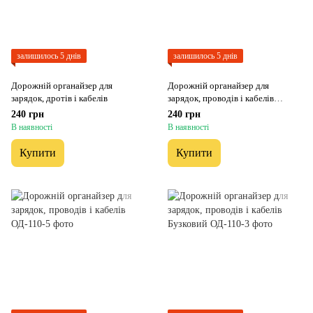
залишилось 5 днів
залишилось 5 днів
Дорожній органайзер для
Дорожній органайзер для
зарядок, дротів і кабелів
зарядок, проводів і кабелів
Блакитний
240 грн
240 грн
В наявності
В наявності
Купити
Купити