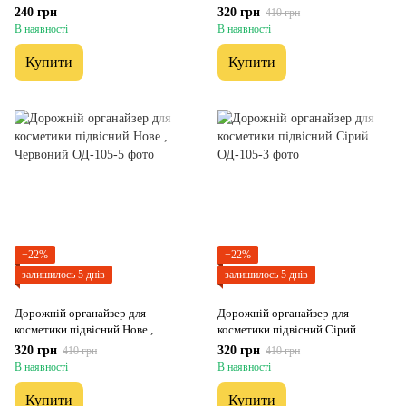
240 грн
320 грн
410 грн
В наявності
В наявності
Купити
Купити
−22%
−22%
залишилось 5 днів
залишилось 5 днів
Дорожній органайзер для
Дорожній органайзер для
косметики підвісний Нове ,
косметики підвісний Сірий
Червоний
320 грн
320 грн
410 грн
410 грн
В наявності
В наявності
Купити
Купити