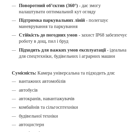
Поворотний об’єктив (360°)
- д
ає змогу
налаштувати оптимальний кут огляду
Підтримка паркувальних ліній
- п
олегшує
маневрування та паркування
Стійкість до погодних умов
- з
ахист IP68 забезпечує
роботу в дощ, пил і бруд
Підходить для важких умов експлуатації
- і
деальна
для спецтехніки, будівельних і аграрних машин
Сумісність:
Камера універсальна та підходить для:
вантажних автомобілів
автобусів
автокранів, навантажувачів
комбайнів та сільгосптехніки
будівельної техніки
автоцистерн