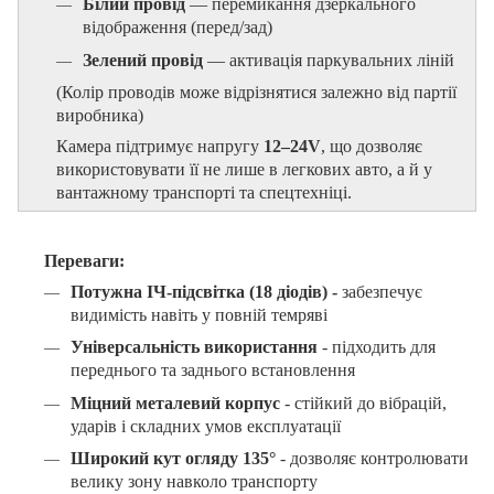
Білий провід
— перемикання дзеркального
відображення (перед/зад)
Зелений провід
— активація паркувальних ліній
(Колір проводів може відрізнятися залежно від партії
виробника)
Камера підтримує напругу
12–24V
, що дозволяє
використовувати її не лише в легкових авто, а й у
вантажному транспорті та спецтехніці.
Переваги:
Потужна ІЧ-підсвітка (18 діодів)
-
з
абезпечує
видимість навіть у повній темряві
Універсальність використання
- п
ідходить для
переднього та заднього встановлення
Міцний металевий корпус
- с
тійкий до вібрацій,
ударів і складних умов експлуатації
Широкий кут огляду 135°
- д
озволяє контролювати
велику зону навколо транспорту