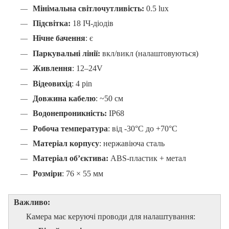
Мінімальна світлочутливість:
0.5 lux
Підсвітка:
18 ІЧ-діодів
Нічне бачення
: є
Паркувальні лінії:
вкл/викл (налаштовуються)
Живлення
: 12–24V
Відеовихід
: 4 рin
Довжина кабелю
: ~50 см
Водонепроникність:
IP68
Робоча температура
: від -30°C до +70°C
Матеріал корпусу
: нержавіюча сталь
Матеріал об’єктива:
ABS-пластик + метал
Розміри
: 76 × 55 мм
Важливо:
Камера має керуючі проводи для налаштування: