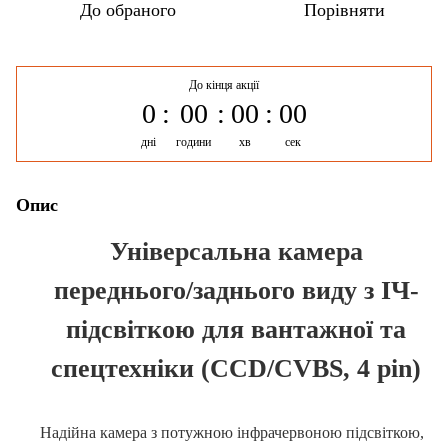
До обраного
Порівняти
До кінця акції
0
00
00
00
дні
години
хв
сек
Опис
Універсальна камера
переднього/заднього виду з ІЧ-
підсвіткою для вантажної та
спецтехніки (
CCD
/
CVBS
,
4 рin
)
Надійна камера з потужною інфрачервоною підсвіткою,