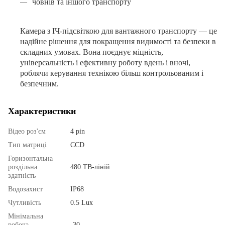
човнів та іншого транспорту
Камера з ІЧ-підсвіткою для вантажного транспорту — це
надійне рішення для покращення видимості та безпеки в
складних умовах. Вона поєднує міцність,
універсальність і ефективну роботу вдень і вночі,
роблячи керування технікою більш контрольованим і
безпечним.
Характеристики
Відео роз'єм
4 рin
Тип матриці
CCD
Горизонтальна
роздільна
480 ТВ-ліній
здатність
Водозахист
IP68
Чутливість
0.5 Lux
Мінімальна
робоча
-30