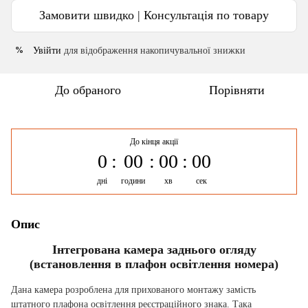
Замовити швидко | Консультація по товару
Увійти
для відображення накопичувальної знижки
%
До обраного
Порівняти
До кінця акції
0
00
00
00
дні
години
хв
сек
Опис
Інтегрована камера заднього огляду
(встановлення в плафон освітлення номера)
Дана камера розроблена для прихованого монтажу замість
штатного плафона освітлення реєстраційного знака. Така