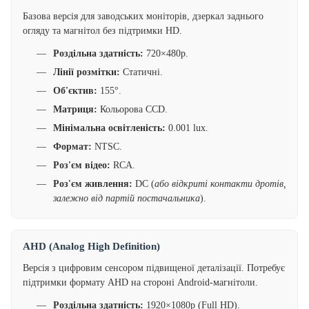
Базова версія для заводських моніторів, дзеркал заднього
огляду та магнітол без підтримки HD.
Роздільна здатність:
720×480p.
Лінії розмітки:
Статичні.
Об'єктив:
155°.
Матриця:
Кольорова CCD.
Мінімальна освітленість:
0.001 lux.
Формат:
NTSC.
Роз'єм відео:
RCA.
Роз'єм живлення:
DC (
або відкриті контакти дротів,
залежно від партій постачальника
).
AHD (Analog High Definition)
Версія з цифровим сенсором підвищеної деталізації. Потребує
підтримки формату AHD на стороні Android-магнітоли.
Роздільна здатність:
1920×1080p (Full HD).