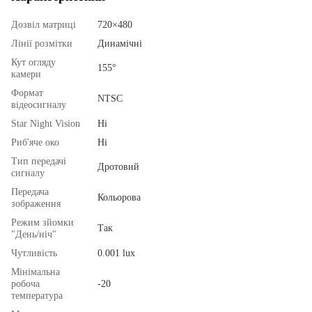
Дозвіл матриці
720×480
Лінії розмітки
Динамічні
Кут огляду
155°
камери
Формат
NTSC
відеосигналу
Star Night Vision
Ні
Риб'яче око
Ні
Тип передачі
Дротовий
сигналу
Передача
Кольорова
зображення
Режим зйомки
Так
"День/ніч"
Чутливість
0.001 lux
Мінімальна
робоча
-20
температура