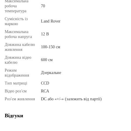
Максимальна
робоча
70
температура
Сумісність із
Land Rover
маркою
Максимальна
12 В
робоча напруга
Довжина кабелю
100-150 см
живлення
Довжина відео
600 см
кабелю
Режим
Дзеркальне
відображення
Тип матриці
ССD
Відео роз'єм
RCA
Роз'єм живлення
DC або «+/-» (залежить від партії)
Відгуки