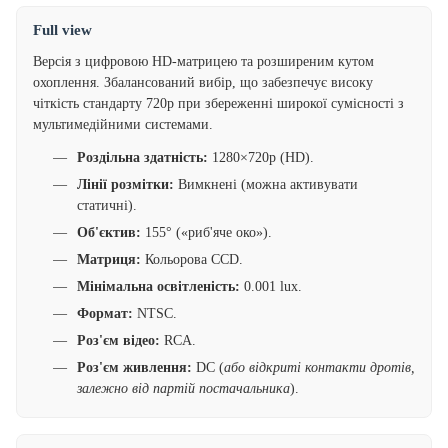
Full view
Версія з цифровою HD-матрицею та розширеним кутом
охоплення. Збалансований вибір, що забезпечує високу
чіткість стандарту 720p при збереженні широкої сумісності з
мультимедійними системами.
Роздільна здатність:
1280×720p (HD).
Лінії розмітки:
Вимкнені (можна активувати
статичні).
Об'єктив:
155° («риб'яче око»).
Матриця:
Кольорова CCD.
Мінімальна освітленість:
0.001 lux.
Формат:
NTSC.
Роз'єм відео:
RCA.
Роз'єм живлення:
DC (
або відкриті контакти дротів,
залежно від партій постачальника
).