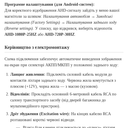
Програмне налаштування (для Android-систем):
Для коректного відображення AHD-сигналу зайдіть у меню вашої
магнітоли за шляхом:
Налаштування автомобіля → Заводські
налаштування (Factory Settings) → Налаштування заднього ходу
(Reverse settings)
. У списку, що відкрився, виберіть відеопотік
AHD-1080P-25HZ
або
AHD-720P-30HZ
.
Керівництво з електромонтажу
Схема підключення забезпечує автоматичне виведення зображення
на екран при селекторі АКПП/МКПП у положенні заднього ходу:
Ланцюг живлення:
Підключіть силовий кабель модуля до
контактів ліхтаря заднього ходу. Червона жила комутується з
плюсом (+12V), чорна жила — з масою (кузовом).
Відеолінія:
Прокладіть основний 6-метровий кабель RCA по
салону транспортного засобу (від дверей багажника до
мультимедійного пристрою).
Дріт збудження (Excitation wire):
На кінцях кабелю RCA
розташовані короткі червоні відводи.
Відвід біля камери підключається до «плюса» ліхтаря