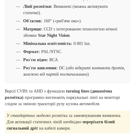
Лінії розмітки:
Вимкнені (можна активувати
статичні).
Об'єктив:
160° («риб'яче око»).
Матриця:
CCD з інтегрованою технологією нічної
зйомки
Star Night Vision
.
Мінімальна освітленість:
0.001 lux.
Формат:
PAL/NTSC.
Роз'єм відео:
RCA.
Роз'єм живлення:
DC (
або відкриті контакти дротів,
залежно від партій постачальника
).
Версії CVBS та AHD з функцією
turning lines (динамічна
розмітка)
програмно вигинають паркувальні лінії на моніторі
слідом за зміною траєкторії руху кузова автомобіля.
У стандартних моделях
розмітка за замовчуванням вимкнена.
Для активації статичних ліній необхідно
перерізати білий
сигнальний дріт
на кабелі камери.