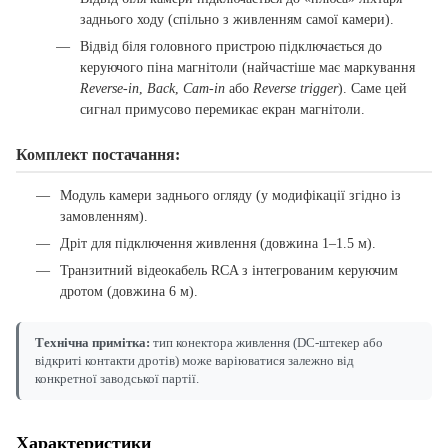
заднього ходу (спільно з живленням самої камери).
Відвід біля головного пристрою підключається до
керуючого піна магнітоли (найчастіше має маркування
Reverse-in
,
Back
,
Cam-in
або
Reverse trigger
). Саме цей
сигнал примусово перемикає екран магнітоли.
Комплект постачання:
Модуль камери заднього огляду (у модифікації згідно із
замовленням).
Дріт для підключення живлення (довжина 1–1.5 м).
Транзитний відеокабель RCA з інтегрованим керуючим
дротом (довжина 6 м).
Технічна примітка:
тип конектора живлення (DC-штекер або
відкриті контакти дротів) може варіюватися залежно від
конкретної заводської партії.
Характеристики