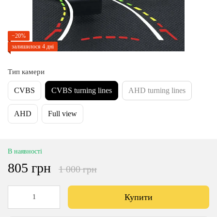
−20%
залишилося 4 дні
Тип камери
CVBS
CVBS turning lines
AHD turning lines
AHD
Full view
В наявності
805 грн
1 000 грн
Купити