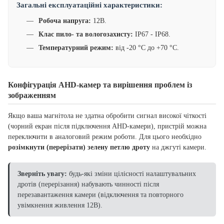
Загальні експлуатаційні характеристики:
Робоча напруга:
12В.
Клас пило- та вологозахисту:
IP67 - IP68.
Температурний режим:
від -20 °C до +70 °C.
Конфігурація AHD-камер та вирішення проблем із
зображенням
Якщо ваша магнітола не здатна обробити сигнал високої чіткості
(чорний екран після підключення AHD-камери), пристрій можна
переключити в аналоговий режим роботи. Для цього необхідно
розімкнути (перерізати) зелену петлю дроту
на джгуті камери.
Зверніть увагу:
будь-які зміни цілісності налаштувальних
дротів (перерізання) набувають чинності після
перезавантаження камери (відключення та повторного
увімкнення живлення 12В).