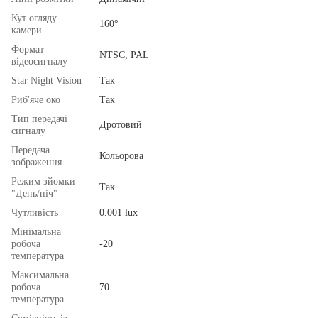
Кут огляду
160°
камери
Формат
NTSC, PAL
відеосигналу
Star Night Vision
Так
Риб'яче око
Так
Тип передачі
Дротовий
сигналу
Передача
Кольорова
зображення
Режим зйомки
Так
"День/ніч"
Чутливість
0.001 lux
Мінімальна
робоча
-20
температура
Максимальна
робоча
70
температура