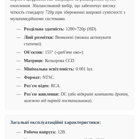
охоплення. Збалансований вибір, що забезпечує високу
чіткість стандарту 720p при збереженні широкої сумісності з
мультимедійними системами.
Роздільна здатність:
1280×720p (HD).
Лінії розмітки:
Вимкнені (можна активувати
статичні).
Об'єктив:
155° («риб'яче око»).
Матриця:
Кольорова CCD.
Мінімальна освітленість:
0.001 lux.
Формат:
NTSC.
Роз'єм відео:
RCA.
Роз'єм живлення:
DC (
або відкриті контакти дротів,
залежно від партій постачальника
).
Загальні експлуатаційні характеристики:
Робоча напруга:
12В.