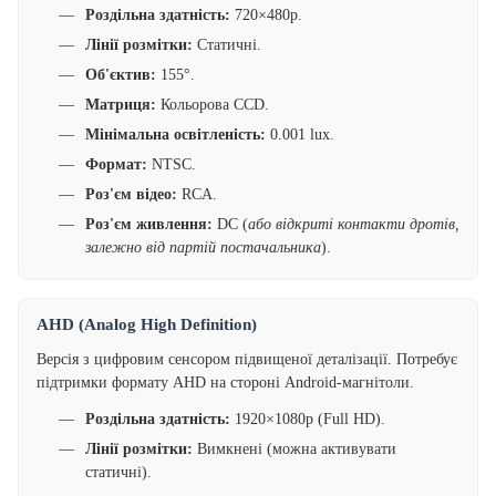
Роздільна здатність:
720×480p.
Лінії розмітки:
Статичні.
Об'єктив:
155°.
Матриця:
Кольорова CCD.
Мінімальна освітленість:
0.001 lux.
Формат:
NTSC.
Роз'єм відео:
RCA.
Роз'єм живлення:
DC (
або відкриті контакти дротів,
залежно від партій постачальника
).
AHD (Analog High Definition)
Версія з цифровим сенсором підвищеної деталізації. Потребує
підтримки формату AHD на стороні Android-магнітоли.
Роздільна здатність:
1920×1080p (Full HD).
Лінії розмітки:
Вимкнені (можна активувати
статичні).