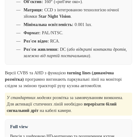
Об'єктив:
160° («риб'яче око»).
Матриця:
CCD з інтегрованою технологією нічної
зйомки
Star Night Vision
.
Мінімальна освітленість:
0.001 lux.
Формат:
PAL/NTSC.
Роз'єм відео:
RCA.
Роз'єм живлення:
DC (
або відкриті контакти дротів,
залежно від партій постачальника
).
Версії CVBS та AHD з функцією
turning lines (динамічна
розмітка)
програмно вигинають паркувальні лінії на моніторі
слідом за зміною траєкторії руху кузова автомобіля.
У стандартних моделях
розмітка за замовчуванням вимкнена.
Для активації статичних ліній необхідно
перерізати білий
сигнальний дріт
на кабелі камери.
Full view
Версія з цифровою HD-матрицею та розширеним кутом