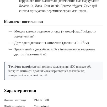
керуючого піна магнітоли (найчастіше має маркування
Reverse-in
,
Back
,
Cam-in
або
Reverse trigger
). Саме цей
сигнал примусово перемикає екран магнітоли.
Комплект постачання:
Модуль камери заднього огляду (у модифікації згідно із
замовленням).
Дріт для підключення живлення (довжина 1–1.5 м).
Транзитний відеокабель RCA з інтегрованим керуючим
дротом (довжина 6 м).
Технічна примітка:
тип конектора живлення (DC-штекер або
відкриті контакти дротів) може варіюватися залежно від
конкретної заводської партії.
Характеристики
Дозвіл матриці
1920×1080
Лінії розмітки
Динамічні