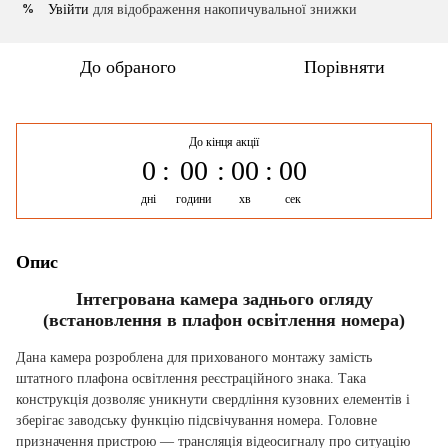
Увійти
для відображення накопичувальної знижки
%
До обраного
Порівняти
До кінця акції
0
00
00
00
дні
години
хв
сек
Опис
Інтегрована камера заднього огляду
(встановлення в плафон освітлення номера)
Дана камера розроблена для прихованого монтажу замість
штатного плафона освітлення реєстраційного знака. Така
конструкція дозволяє уникнути свердління кузовних елементів і
зберігає заводську функцію підсвічування номера. Головне
призначення пристрою — трансляція відеосигналу про ситуацію