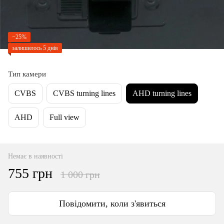
−25%
залишилось 5 днів
Тип камери
CVBS
CVBS turning lines
AHD turning lines
AHD
Full view
Немає в наявності
755 грн
1 000 грн
Повідомити, коли з'явиться