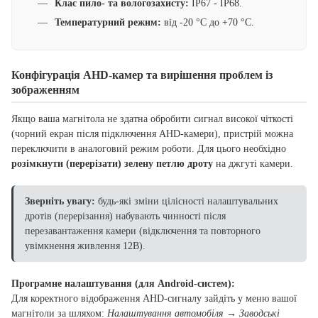
Клас пило- та вологозахисту:
IP67 - IP68.
Температурний режим:
від -20 °C до +70 °C.
Конфігурація AHD-камер та вирішення проблем із
зображенням
Якщо ваша магнітола не здатна обробити сигнал високої чіткості
(чорний екран після підключення AHD-камери), пристрій можна
переключити в аналоговий режим роботи. Для цього необхідно
розімкнути (перерізати) зелену петлю дроту
на джгуті камери.
Зверніть увагу:
будь-які зміни цілісності налаштувальних
дротів (перерізання) набувають чинності після
перезавантаження камери (відключення та повторного
увімкнення живлення 12В).
Програмне налаштування (для Android-систем):
Для коректного відображення AHD-сигналу зайдіть у меню вашої
магнітоли за шляхом:
Налаштування автомобіля → Заводські