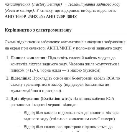
налаштування (Factory Settings) → Налаштування заднього ходу
(Reverse settings)
. У списку, що відкрився, виберіть відеопотік
AHD-1080P-25HZ
або
AHD-720P-30HZ
.
Керівництво з електромонтажу
Схема підключення забезпечує автоматичне виведення зображення
на екран при селекторі АКПП/МКПП у положенні заднього ходу:
Ланцюг живлення:
Підключіть силовий кабель модуля до
контактів ліхтаря заднього ходу. Червона жила комутується з
плюсом (+12V), чорна жила — з масою (кузовом).
Відеолінія:
Прокладіть основний 6-метровий кабель RCA по
салону транспортного засобу (від дверей багажника до
мультимедійного пристрою).
Дріт збудження (Excitation wire):
На кінцях кабелю RCA
розташовані короткі червоні відводи.
Відвід біля камери підключається до «плюса» ліхтаря
заднього ходу (спільно з живленням самої камери).
Відвід біля головного пристрою підключається до