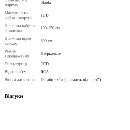
Сумісність із
Skoda
маркою
Максимальна
12 В
робоча напруга
Довжина кабелю
100-150 см
живлення
Довжина відео
600 см
кабелю
Режим
Дзеркальне
відображення
Тип матриці
ССD
Відео роз'єм
RCA
Роз'єм живлення
DC або «+/-» (залежить від партії)
Відгуки