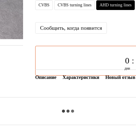
CVBS
CVBS turning lines
AHD turning lines
Сообщить, когда появится
0
дни
Описание
Характеристики
Новый отзыв