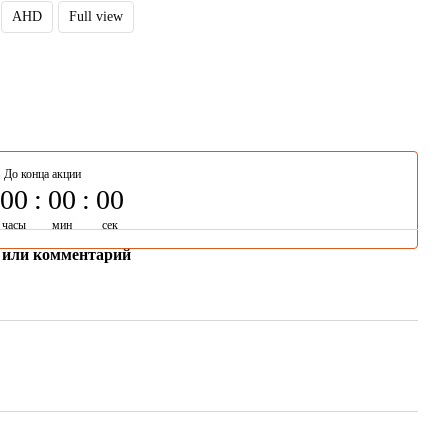
AHD
Full view
До конца акции
00
00
00
часы
мин
сек
 или комментарий