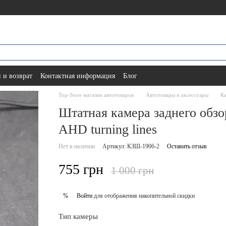
 и возврат
Контактная информация
Блог
Top-Store магазин автотоваров
Автотовары и аксессуары
Ка
Штатная камера заднего обзор
AHD turning lines
Нет в наличии
Артикул: КЗШ-1906-2
Оставить отзыв
755 грн
1 000 грн
Войти
для отображения накопительной скидки
%
Тип камеры