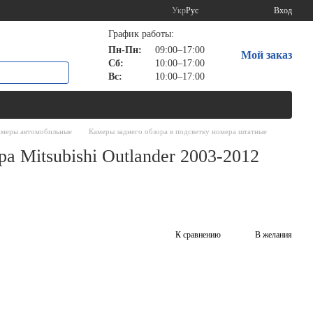
Укр
Рус
Вход
График работы:
Пн-Пн:
09:00–17:00
Мой заказ
Сб:
10:00–17:00
Вс:
10:00–17:00
меры автомобильные
Камеры заднего обзора в подсветку номера штатные
а Mitsubishi Outlander 2003-2012
К сравнению
В желания