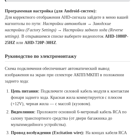
Программная настройка (для Android-систем):
Для корректного отображения AHD-сигнала зайдите в меню вашей
магнитолы по пути:
Настройки автомобиля → Заводские
настройки (Factory Settings) → Настройки заднего хода (Reverse
settings)
. В открывшемся списке выберите видеопоток
AHD-1080P-
25HZ
или
AHD-720P-30HZ
.
Руководство по электромонтажу
Схема подключения обеспечивает автоматический вывод
изображения на экран при селекторе АКПП/МКПП в положении
заднего хода:
Цепь питания:
Подключите силовой кабель модуля к контактам
фонаря заднего хода. Красная жила коммутируется с плюсом
(+12V), черная жила — с массой (кузовом).
Видеолиния:
Проложите основной 6-метровый кабель RCA по
салону транспортного средства (от двери багажника до
мультимедийного устройства).
Провод возбуждения (Excitation wire):
На концах кабеля RCA