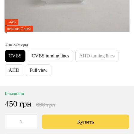
−44%
осталось 7 дней
Тип камеры
CVBS
CVBS turning lines
AHD turning lines
AHD
Full view
В наличии
450 грн
800 грн
Купить