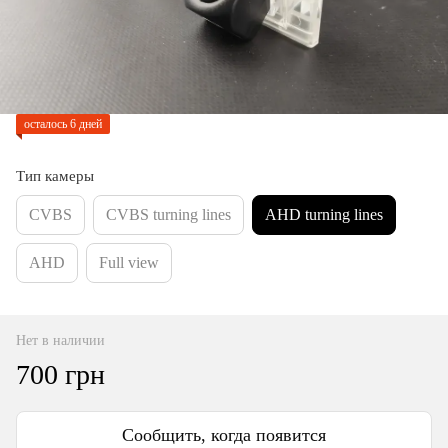
осталось 6 дней
Тип камеры
CVBS
CVBS turning lines
AHD turning lines
AHD
Full view
Нет в наличии
700 грн
Сообщить, когда появится