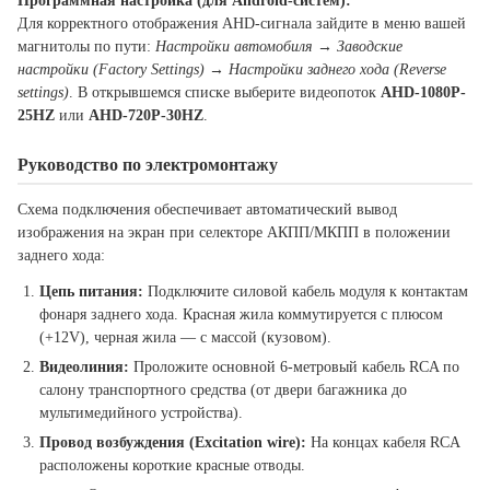
Программная настройка (для Android-систем):
Для корректного отображения AHD-сигнала зайдите в меню вашей
магнитолы по пути:
Настройки автомобиля → Заводские
настройки (Factory Settings) → Настройки заднего хода (Reverse
settings)
. В открывшемся списке выберите видеопоток
AHD-1080P-
25HZ
или
AHD-720P-30HZ
.
Руководство по электромонтажу
Схема подключения обеспечивает автоматический вывод
изображения на экран при селекторе АКПП/МКПП в положении
заднего хода:
Цепь питания:
Подключите силовой кабель модуля к контактам
фонаря заднего хода. Красная жила коммутируется с плюсом
(+12V), черная жила — с массой (кузовом).
Видеолиния:
Проложите основной 6-метровый кабель RCA по
салону транспортного средства (от двери багажника до
мультимедийного устройства).
Провод возбуждения (Excitation wire):
На концах кабеля RCA
расположены короткие красные отводы.