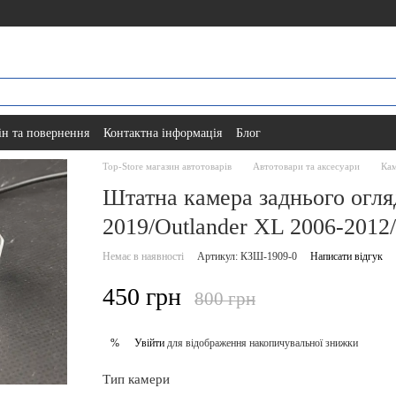
н та повернення
Контактна інформація
Блог
Top-Store магазин автотоварів
Автотовари та аксесуари
Кам
Штатна камера заднього огляд
2019/Outlander XL 2006-2012
Немає в наявності
Артикул: КЗШ-1909-0
Написати відгук
450 грн
800 грн
Увійти
для відображення накопичувальної знижки
%
Тип камери