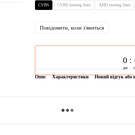
CVBS
CVBS turning lines
AHD turning lines
Повідомити, коли з'явиться
0
дні
Опис
Характеристики
Новий відгук або 