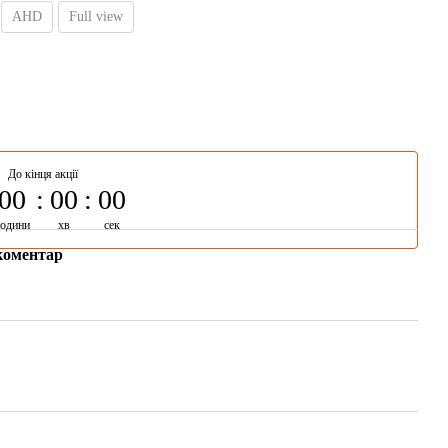
AHD
Full view
До кінця акції
00
00
00
години
хв
сек
коментар