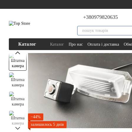
Перейти до основного контенту
+380979820635
Каталог
Каталог
Про нас
Оплата і доставка
Обмі
−44%
залишилось 5 днів