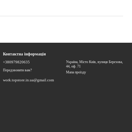
Контактна інформація
+380979820635
Україна, Місто Київ, вулиця Березова,
44, оф. 71
Передзвонити вам?
Мапа проїзду
work.topstore.in.ua@gmail.com