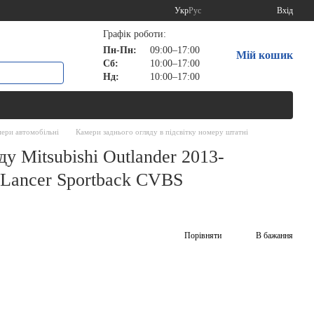
Укр
Рус
Вхід
Графік роботи:
Пн-Пн:
09:00–17:00
Мій кошик
Сб:
10:00–17:00
Нд:
10:00–17:00
ери автомобільні
Камери заднього огляду в підсвітку номеру штатні
у Mitsubishi Outlander 2013-
/Lancer Sportback CVBS
Порівняти
В бажання