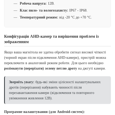
Робоча напруга:
12В.
Клас пило- та вологозахисту:
IP67 - IP68.
Температурний режим:
від -20 °C до +70 °C.
Конфігурація AHD-камер та вирішення проблем із
зображенням
Якщо ваша магнітола не здатна обробити сигнал високої чіткості
(чорний екран після підключення AHD-камери), пристрій можна
переключити в аналоговий режим роботи. Для цього необхідно
розімкнути (перерізати) зелену петлю дроту
на джгуті камери.
Зверніть увагу:
будь-які зміни цілісності налаштувальних
дротів (перерізання) набувають чинності після
перезавантаження камери (відключення та повторного
увімкнення живлення 12В).
Програмне налаштування (для Android-систем):