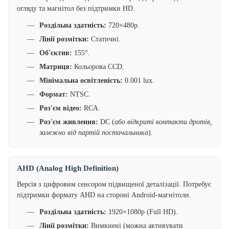
огляду та магнітол без підтримки HD.
Роздільна здатність:
720×480p.
Лінії розмітки:
Статичні.
Об'єктив:
155°.
Матриця:
Кольорова CCD.
Мінімальна освітленість:
0.001 lux.
Формат:
NTSC.
Роз'єм відео:
RCA.
Роз'єм живлення:
DC (
або відкриті контакти дротів,
залежно від партій постачальника
).
AHD (Analog High Definition)
Версія з цифровим сенсором підвищеної деталізації. Потребує
підтримки формату AHD на стороні Android-магнітоли.
Роздільна здатність:
1920×1080p (Full HD).
Лінії розмітки:
Вимкнені (можна активувати