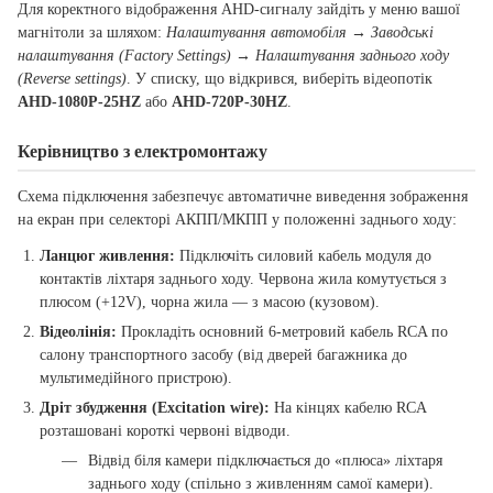
Для коректного відображення AHD-сигналу зайдіть у меню вашої
магнітоли за шляхом:
Налаштування автомобіля → Заводські
налаштування (Factory Settings) → Налаштування заднього ходу
(Reverse settings)
. У списку, що відкрився, виберіть відеопотік
AHD-1080P-25HZ
або
AHD-720P-30HZ
.
Керівництво з електромонтажу
Схема підключення забезпечує автоматичне виведення зображення
на екран при селекторі АКПП/МКПП у положенні заднього ходу:
Ланцюг живлення:
Підключіть силовий кабель модуля до
контактів ліхтаря заднього ходу. Червона жила комутується з
плюсом (+12V), чорна жила — з масою (кузовом).
Відеолінія:
Прокладіть основний 6-метровий кабель RCA по
салону транспортного засобу (від дверей багажника до
мультимедійного пристрою).
Дріт збудження (Excitation wire):
На кінцях кабелю RCA
розташовані короткі червоні відводи.
Відвід біля камери підключається до «плюса» ліхтаря
заднього ходу (спільно з живленням самої камери).