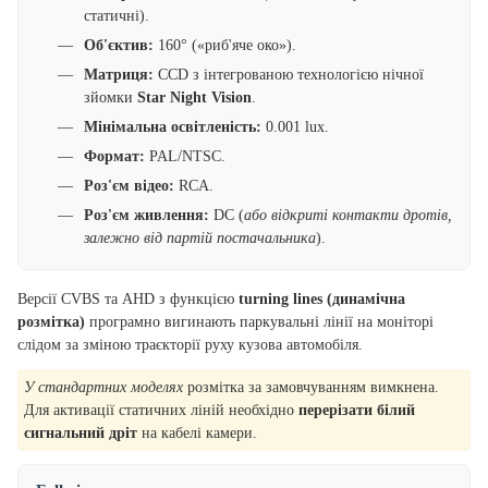
статичні).
Об'єктив:
160° («риб'яче око»).
Матриця:
CCD з інтегрованою технологією нічної
зйомки
Star Night Vision
.
Мінімальна освітленість:
0.001 lux.
Формат:
PAL/NTSC.
Роз'єм відео:
RCA.
Роз'єм живлення:
DC (
або відкриті контакти дротів,
залежно від партій постачальника
).
Версії CVBS та AHD з функцією
turning lines (динамічна
розмітка)
програмно вигинають паркувальні лінії на моніторі
слідом за зміною траєкторії руху кузова автомобіля.
У стандартних моделях
розмітка за замовчуванням вимкнена.
Для активації статичних ліній необхідно
перерізати білий
сигнальний дріт
на кабелі камери.