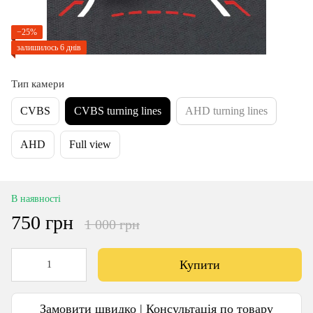
−25%
залишилось 6 днів
Тип камери
CVBS
CVBS turning lines
AHD turning lines
AHD
Full view
В наявності
750 грн
1 000 грн
Купити
Замовити швидко | Консультація по товару