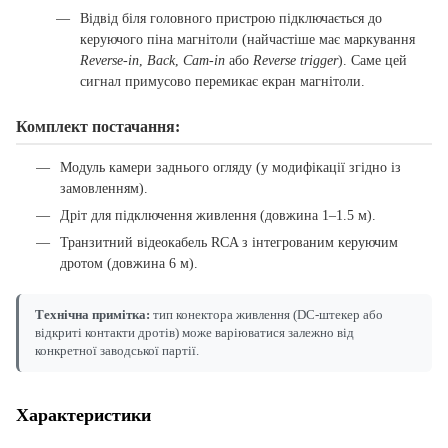
Відвід біля головного пристрою підключається до
керуючого піна магнітоли (найчастіше має маркування
Reverse-in
,
Back
,
Cam-in
або
Reverse trigger
). Саме цей
сигнал примусово перемикає екран магнітоли.
Комплект постачання:
Модуль камери заднього огляду (у модифікації згідно із
замовленням).
Дріт для підключення живлення (довжина 1–1.5 м).
Транзитний відеокабель RCA з інтегрованим керуючим
дротом (довжина 6 м).
Технічна примітка:
тип конектора живлення (DC-штекер або
відкриті контакти дротів) може варіюватися залежно від
конкретної заводської партії.
Характеристики