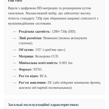
Full view
Версія з цифровою HD-матрицею та розширеним кутом
охоплення. Збалансований вибір, що забезпечує високу
чіткість стандарту 720p при збереженні широкої сумісності з
мультимедійними системами.
Роздільна здатність:
1280×720p (HD).
Лінії розмітки:
Вимкнені (можна активувати
статичні).
Об'єктив:
155° («риб'яче око»).
Матриця:
Кольорова CCD.
Мінімальна освітленість:
0.001 lux.
Формат:
NTSC.
Роз'єм відео:
RCA.
Роз'єм живлення:
DC (
або відкриті контакти дротів,
залежно від партій постачальника
).
Загальні експлуатаційні характеристики: