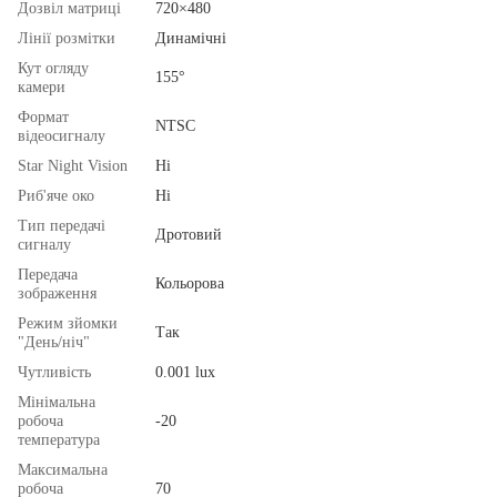
Дозвіл матриці
720×480
Лінії розмітки
Динамічні
Кут огляду
155°
камери
Формат
NTSC
відеосигналу
Star Night Vision
Ні
Риб'яче око
Ні
Тип передачі
Дротовий
сигналу
Передача
Кольорова
зображення
Режим зйомки
Так
"День/ніч"
Чутливість
0.001 lux
Мінімальна
робоча
-20
температура
Максимальна
робоча
70