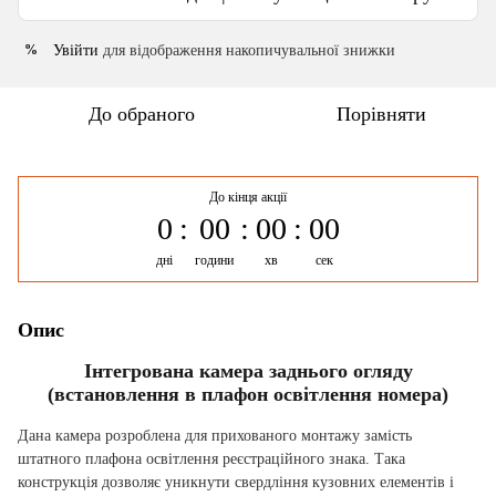
Увійти
для відображення накопичувальної знижки
%
До обраного
Порівняти
До кінця акції
0
00
00
00
дні
години
хв
сек
Опис
Інтегрована камера заднього огляду
(встановлення в плафон освітлення номера)
Дана камера розроблена для прихованого монтажу замість
штатного плафона освітлення реєстраційного знака. Така
конструкція дозволяє уникнути свердління кузовних елементів і